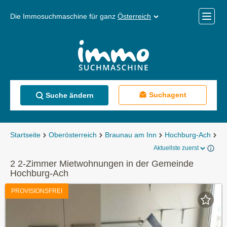
Die Immosuchmaschine für ganz
Österreich
Mobile
Menü
Suchagent
Suche ändern
Startseite
Oberösterreich
Braunau am Inn
Hochburg-Ach
Mi
Aktuellste zuerst
2 2-Zimmer Mietwohnungen in der Gemeinde
Hochburg-Ach
PROVISIONSFREI