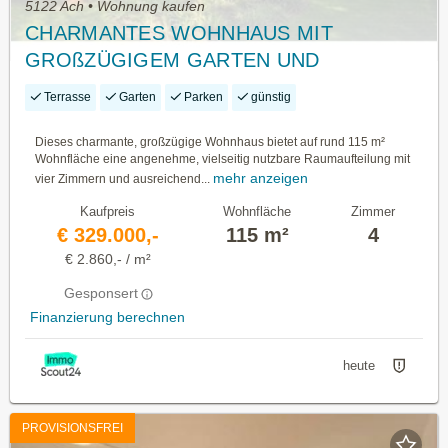
5122 Ach • Wohnung kaufen
CHARMANTES WOHNHAUS MIT
GROßZÜGIGEM GARTEN UND
ÜBERDACHTER TERRASSE
Terrasse
Garten
Parken
günstig
Dieses charmante, großzügige Wohnhaus bietet auf rund 115 m²
Wohnfläche eine angenehme, vielseitig nutzbare Raumaufteilung mit
mehr anzeigen
vier Zimmern und ausreichend...
Kaufpreis
Wohnfläche
Zimmer
€ 329.000,-
115 m²
4
€ 2.860,- / m²
Gesponsert
Finanzierung berechnen
heute
PROVISIONSFREI