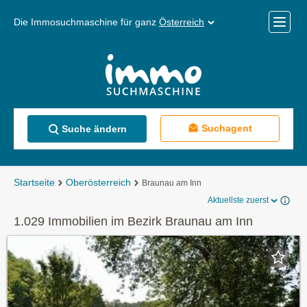
Die Immosuchmaschine für ganz
Österreich
Mobile
Menü
Suchagent
Suche ändern
Startseite
Oberösterreich
Braunau am Inn
Aktuellste zuerst
1.029 Immobilien im Bezirk Braunau am Inn