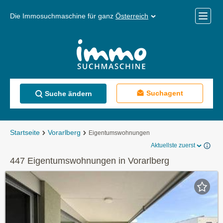
Die Immosuchmaschine für ganz
Österreich
Mobile
Menü
Suchagent
Suche ändern
Startseite
Vorarlberg
Eigentumswohnungen
Aktuellste zuerst
447 Eigentumswohnungen in Vorarlberg