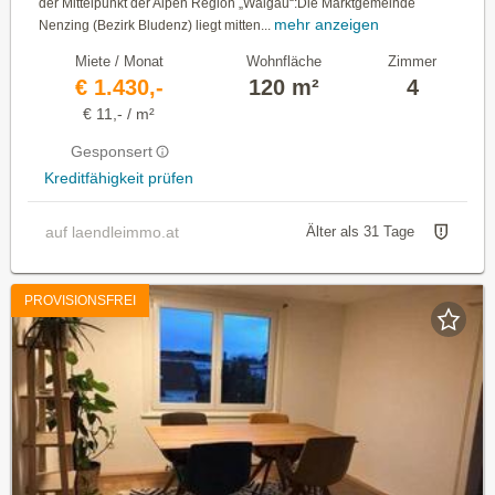
der Mittelpunkt der Alpen Region „Walgau“:Die Marktgemeinde
mehr anzeigen
Nenzing (Bezirk Bludenz) liegt mitten...
Miete / Monat
Wohnfläche
Zimmer
€ 1.430,-
120 m²
4
€ 11,- / m²
Gesponsert
Kreditfähigkeit prüfen
auf laendleimmo.at
Älter als 31 Tage
PROVISIONSFREI