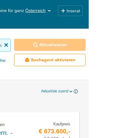
ine für ganz
Österreich
Inserat
Aktualisieren
n
Suchagent aktivieren
frei
Aktuellste zuerst
Kaufpreis
fen
€ 673.600,-
rn. -