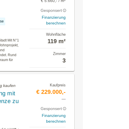
€ 5.660,- / m²
Gesponsert
Finanzierung
sse
berechnen
Wohnfläche
119 m²
tadt Mit N°1
ohnprojekt,
und
Zimmer
ndet. Rund
3
raum für
Kaufpreis
g kaufen
€ 229.000,-
ng mit
—
enze zu
Gesponsert
Finanzierung
berechnen