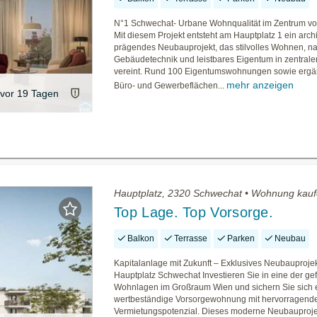
N°1 Schwechat- Urbane Wohnqualität im Zentrum v
Mit diesem Projekt entsteht am Hauptplatz 1 ein arch
prägendes Neubauprojekt, das stilvolles Wohnen, na
Gebäudetechnik und leistbares Eigentum in zentrale
vereint. Rund 100 Eigentumswohnungen sowie erg
mehr anzeigen
Büro- und Gewerbeflächen...
vor 19 Tagen
Hauptplatz, 2320 Schwechat • Wohnung kau
Top Lage. Top Vorsorge.
Balkon
Terrasse
Parken
Neubau
Kapitalanlage mit Zukunft – Exklusives Neubauproje
Hauptplatz Schwechat Investieren Sie in eine der ge
Wohnlagen im Großraum Wien und sichern Sie sich 
wertbeständige Vorsorgewohnung mit hervorragen
Vermietungspotenzial. Dieses moderne Neubauprojek