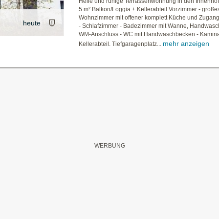
Helle und ruhige Terrassenwohnung in den Innenhof.
5 m² Balkon/Loggia + Kellerabteil Vorzimmer - große
Wohnzimmer mit offener komplett Küche und Zugan
heute
- Schlafzimmer - Badezimmer mit Wanne, Handwasc
WM-Anschluss - WC mit Handwaschbecken - Kamina
mehr anzeigen
Kellerabteil. Tiefgaragenplatz...