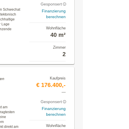
Gesponsert
on Schwechat
Finanzierung
itektonisch
berechnen
chhaltige
r Lage
Wohnfläche
änzende
40 m²
Zimmer
2
Kaufpreis
fen
€ 176.400,-
—
Gesponsert
kt am
Finanzierung
fragtesten
berechnen
eine
dem
Wohnfläche
t direkt am