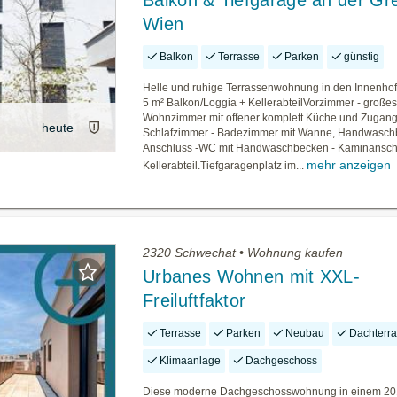
Balkon & Tiefgarage an der Gr
Wien
Balkon
Terrasse
Parken
günstig
Helle und ruhige Terrassenwohnung in den Innenhof
5 m² Balkon/Loggia + KellerabteilVorzimmer - große
Wohnzimmer mit offener komplett Küche und Zugan
heute
Schlafzimmer - Badezimmer mit Wanne, Handwasc
Anschluss -WC mit Handwaschbecken - Kaminanschl
mehr anzeigen
Kellerabteil.Tiefgaragenplatz im...
2320 Schwechat • Wohnung kaufen
Urbanes Wohnen mit XXL-
Freiluftfaktor
Terrasse
Parken
Neubau
Dachterr
Klimaanlage
Dachgeschoss
Diese moderne Dachgeschosswohnung in einem 2