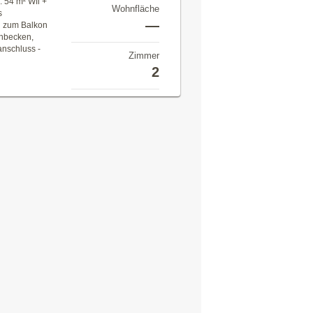
 54 m² Wfl +
Wohnfläche
s
—
g zum Balkon
hbecken,
nschluss -
Zimmer
2