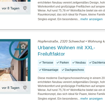
errichteten Neubau vereint zeitgemäßes Design, ho
Wohnkomfort und großzügige Freiflächen auf anspr
vor 8 Tagen
Weise. Auf rund 75,78 m² Wohnfläche bietet sie ein 
Raumkonzept, das sich ideal für Paare, kleine Famil
mehr anzeigen
Singles eignet. Ein besonderes...
Hopfenstraße, 2320 Schwechat • Wohnung k
Urbanes Wohnen mit XXL-
Freiluftfaktor
Terrasse
Parken
Neubau
Dachterr
Klimaanlage
Dachgeschoss
Diese moderne Dachgeschosswohnung in einem 2
errichteten Neubau vereint zeitgemäßes Design, ho
Wohnkomfort und großzügige Freiflächen auf anspr
vor 8 Tagen
Weise. Auf rund 75,78 m² Wohnfläche bietet sie ein 
Raumkonzept, das sich ideal für Paare, kleine Famil
mehr anzeigen
Singles eignet. Ein besonderes...