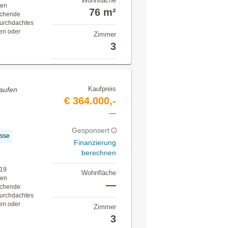
Wohnfläche
hen
76 m²
echende
durchdachtes
ien oder
Zimmer
3
Kaufpreis
aufen
€ 364.000,-
—
Gesponsert
asse
Finanzierung
berechnen
019
Wohnfläche
hen
—
echende
durchdachtes
ien oder
Zimmer
3