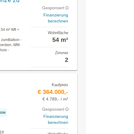
enze zu
Gesponsert
Finanzierung
berechnen
.54 m² Wfl +
Wohnfläche
s
54 m²
g zumBalkon -
hbecken, WM-
uss -
Zimmer
2
Kaufpreis
€ 364.000,-
€ 4.789,- / m²
Gesponsert
asse
Finanzierung
berechnen
019