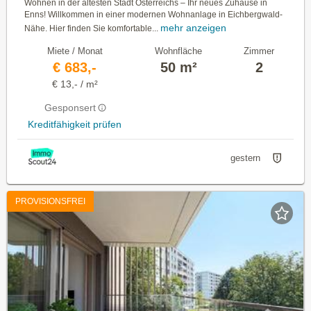
Wohnen in der ältesten Stadt Österreichs – Ihr neues Zuhause in
Enns! Willkommen in einer modernen Wohnanlage in Eichbergwald-
mehr anzeigen
Nähe. Hier finden Sie komfortable...
Miete / Monat
Wohnfläche
Zimmer
€ 683,-
50 m²
2
€ 13,- / m²
Gesponsert
Kreditfähigkeit prüfen
gestern
PROVISIONSFREI