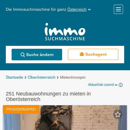
Die Immosuchmaschine für ganz
Österreich
Mobile
Menü
Suchagent
Suche ändern
Startseite
Oberösterreich
Mietwohnungen
Aktuellste zuerst
251 Neubauwohnungen zu mieten in
Oberösterreich
PROVISIONSFREI