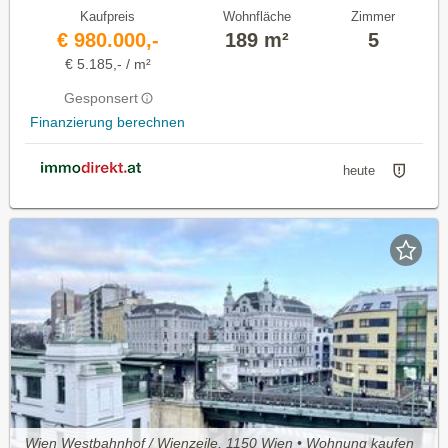
Kaufpreis
Wohnfläche
Zimmer
€ 980.000,-
189 m²
5
€ 5.185,- / m²
Gesponsert
Finanzierung berechnen
heute
Wien Westbahnhof / Wienzeile, 1150 Wien • Wohnung kaufen