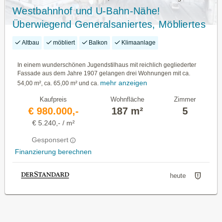
Westbahnhof und U-Bahn-Nähe!
Überwiegend Generalsaniertes, Möbliertes
Wohnungspaket mit Airbnb-Eignung in
Altbau
möbliert
Balkon
Klimaanlage
Jugendstilhaus
In einem wunderschönen Jugendstilhaus mit reichlich gegliederter
Fassade aus dem Jahre 1907 gelangen drei Wohnungen mit ca.
mehr anzeigen
54,00 m², ca. 65,00 m² und ca.
Kaufpreis
Wohnfläche
Zimmer
€ 980.000,-
187 m²
5
€ 5.240,- / m²
Gesponsert
Finanzierung berechnen
heute