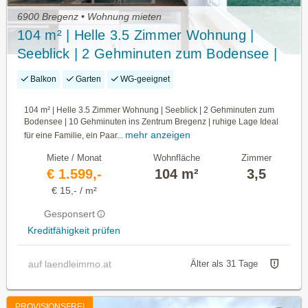
6900 Bregenz • Wohnung mieten
104 m² | Helle 3.5 Zimmer Wohnung |
Seeblick | 2 Gehminuten zum Bodensee |
10 Gehminuten ins Zentrum Bregenz |
Balkon
Garten
WG-geeignet
ruhige Lage
104 m² | Helle 3.5 Zimmer Wohnung | Seeblick | 2 Gehminuten zum
Bodensee | 10 Gehminuten ins Zentrum Bregenz | ruhige Lage Ideal
mehr anzeigen
für eine Familie, ein Paar...
Miete / Monat
Wohnfläche
Zimmer
€ 1.599,-
104 m²
3,5
€ 15,- / m²
Gesponsert
Kreditfähigkeit prüfen
auf laendleimmo.at
Älter als 31 Tage
PROVISIONSFREI