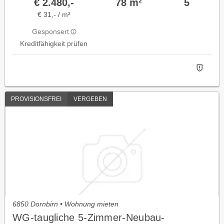
€ 2.480,-
78 m²
5
€ 31,- / m²
Gesponsert
Kreditfähigkeit prüfen
PROVISIONSFREI
VERGEBEN
6850 Dornbirn • Wohnung mieten
WG-taugliche 5-Zimmer-Neubau-