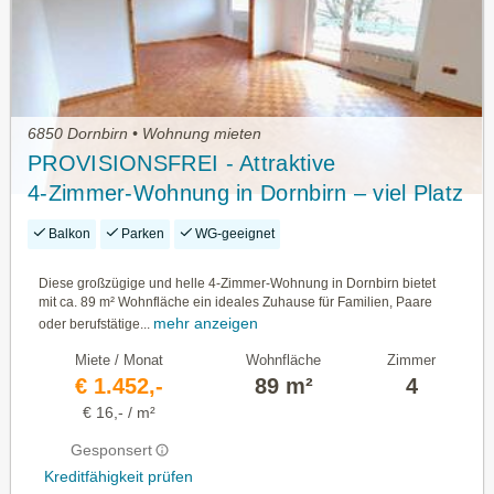
6850 Dornbirn • Wohnung mieten
PROVISIONSFREI - Attraktive
4‑Zimmer‑Wohnung in Dornbirn – viel Platz
& gute Lage
Balkon
Parken
WG-geeignet
Diese großzügige und helle 4‑Zimmer‑Wohnung in Dornbirn bietet
mit ca. 89 m² Wohnfläche ein ideales Zuhause für Familien, Paare
mehr anzeigen
oder berufstätige...
Miete / Monat
Wohnfläche
Zimmer
€ 1.452,-
89 m²
4
€ 16,- / m²
Gesponsert
Kreditfähigkeit prüfen