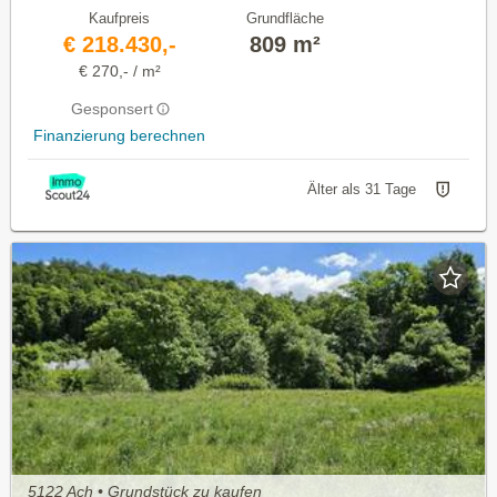
Kaufpreis
Grundfläche
€ 218.430,-
809 m²
€ 270,- / m²
Gesponsert
Finanzierung berechnen
Älter als 31 Tage
5122 Ach • Grundstück zu kaufen