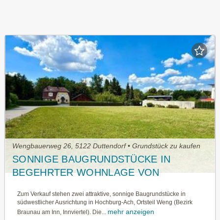
Wengbauerweg 26, 5122 Duttendorf • Grundstück zu kaufen
SONNIGE BAUGRUNDSTÜCKE IN
BEGEHRTER WOHNLAGE VON
HOCHBURG-ACH, ORTSTEIL WENG
Zum Verkauf stehen zwei attraktive, sonnige Baugrundstücke in
südwestlicher Ausrichtung in Hochburg-Ach, Ortsteil Weng (Bezirk
mehr anzeigen
Braunau am Inn, Innviertel). Die...