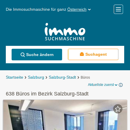
Die Immosuchmaschine für ganz
Österreich
Mobile
Menü
Suchagent
Suche ändern
Startseite
Salzburg
Salzburg-Stadt
Büros
Aktuellste zuerst
638 Büros im Bezirk Salzburg-Stadt