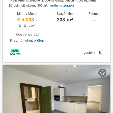
| Helle Arbeitsbereiche | Moderne Gebäudetechnik Die moderne
mehr anzeigen
Büroeinheit mit rund 302 m²...
Miete / Monat
Nutzfläche
Zimmer
€ 5.008,-
303 m²
—
€ 16,- / m²
Gesponsert
Kreditfähigkeit prüfen
gestern