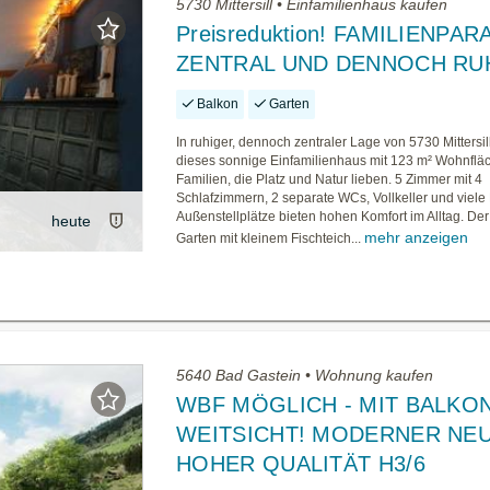
5730 Mittersill • Einfamilienhaus kaufen
Preisreduktion! FAMILIENPAR
ZENTRAL UND DENNOCH RU
Balkon
Garten
In ruhiger, dennoch zentraler Lage von 5730 Mittersil
dieses sonnige Einfamilienhaus mit 123 m² Wohnflä
Familien, die Platz und Natur lieben. 5 Zimmer mit 4
Schlafzimmern, 2 separate WCs, Vollkeller und viele
Außenstellplätze bieten hohen Komfort im Alltag. De
heute
mehr anzeigen
Garten mit kleinem Fischteich...
5640 Bad Gastein • Wohnung kaufen
WBF MÖGLICH - MIT BALKO
WEITSICHT! MODERNER NEU
HOHER QUALITÄT H3/6