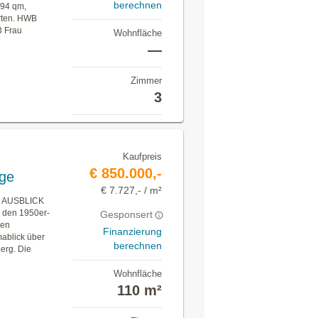
berechnen
 94 qm,
rten. HWB
3 Frau
Wohnfläche
—
Zimmer
3
Kaufpreis
€ 850.000,-
age
€ 7.727,- / m²
 AUSBLICK
s den 1950er-
Gesponsert
gen
Finanzierung
ablick über
berechnen
erg. Die
Wohnfläche
110 m²