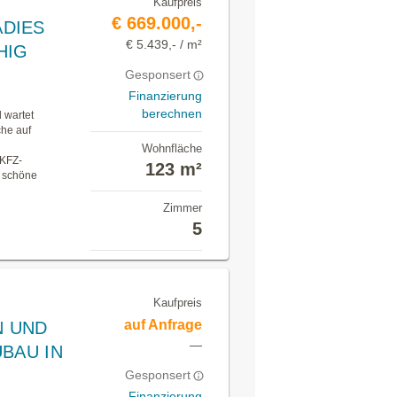
Kaufpreis
€ 669.000,-
ADIES
€ 5.439,- / m²
HIG
Gesponsert
Finanzierung
berechnen
l wartet
che auf
Wohnfläche
 KFZ-
123 m²
r schöne
Zimmer
5
Kaufpreis
auf Anfrage
N UND
—
BAU IN
Gesponsert
Finanzierung