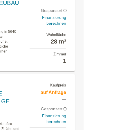
—
NEUBAU
Gesponsert
Finanzierung
berechnen
ng in 5640
Wohnfläche
ten
28 m²
Ruhe,
tliche
rner,
Zimmer
1
Kaufpreis
auf Anfrage
E
—
IGE
Gesponsert
Finanzierung
berechnen
 auf ca.
 Zufahrt und