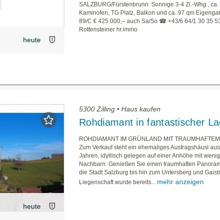
SALZBURG/Fürstenbrunn: Sonnige 3-4 Zi.-Whg., ca.
Kaminofen, TG Platz, Balkon und ca. 97 qm Eigenga
89/C € 425.000,– auch Sa/So ☎ +43/6 64/1 30 35 5
Rottensteiner hr.immo
heute
5300 Zilling • Haus kaufen
Rohdiamant in fantastischer L
ROHDIAMANT IM GRÜNLAND MIT TRAUMHAFTEM
Zum Verkauf steht ein ehemaliges Austragshäusl au
Jahren, idyllisch gelegen auf einer Anhöhe mit weni
Nachbarn. Genießen Sie einen traumhaften Panoram
die Stadt Salzburg bis hin zum Untersberg und Gaisb
mehr anzeigen
Liegenschaft wurde bereits...
heute