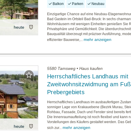
Balkon
Parken
Neubau
Einzigartige Chance auf eine Neubau-Etagenwohnu
Bad Gastein im Ortsteil Bad-Bruck: In sechs charman
Wohnhäusern mit wenigen Einheiten genießen Sie 
heute
Privatsphäre und Gemütlichkeit. Die überdurchschnit
Bauqualität überzeugt mit präziser Ausführung, mode
mehr anzeigen
effizienter Bauweise,...
5580 Tamsweg • Haus kaufen
Herrschaftliches Landhaus mit
Zweitwohnsitzwidmung am Fuß
Prebergebiets
Herrschaftliches Landhaus im ausbaufertigen Zustand 
sonniger Lage von Krakauebene (Bezirk Murau, Stei
Rohbau, Fassade, Dach und Fenster sind bereits ferti
Die Innenraumaufteilung ist noch flexibel und kann 
Vorstellungen des Käufers gestaltet werden. Das Ge
heute
mehr anzeigen
sich zur...