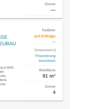
Zimmer
—
Kaufpreis
auf Anfrage
SSE
—
NEUBAU
Gesponsert
Finanzierung
berechnen
ng in 5640
Wohnfläche
ten
91 m²
Ruhe,
tliche
rner,
Zimmer
4