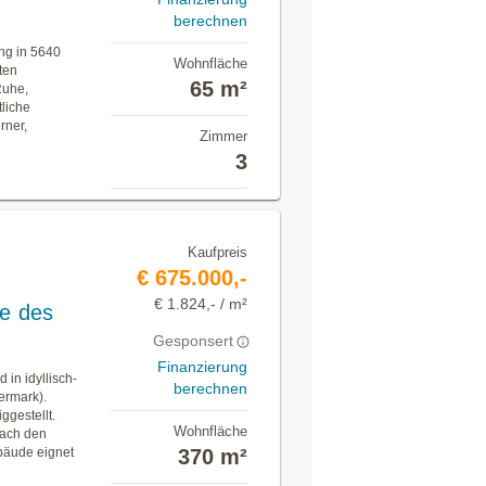
berechnen
ng in 5640
Wohnfläche
ten
65 m²
Ruhe,
tliche
rner,
Zimmer
3
Kaufpreis
€ 675.000,-
€ 1.824,- / m²
e des
Gesponsert
Finanzierung
in idyllisch-
berechnen
ermark).
ggestellt.
Wohnfläche
nach den
bäude eignet
370 m²