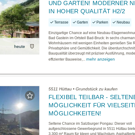
UND GARTEN! MODERNER 
IN HOHER QUALITÄT H2/2
Terrasse
Garten
Parken
Neubau
Einzigartige Chance auf eine Neubau-Etagenwohnu
Bad Gastein im Ortsteil Bad-Bruck: In sechs charman
Wohnhäusern mit wenigen Einheiten genießen Sie 
heute
Privatsphäre und Gemütlichkeit. Die überdurchschnit
Bauqualität überzeugt mit präziser Ausführung, mode
mehr anzeigen
effizienter Bauweise,...
5511 Hüttau • Grundstück zu kaufen
FLEXIBEL TEILBAR - SELTEN
MÖGLICHKEIT FÜR VIELSEIT
MÖGLICHKEITEN!
Seltene Chance im Salzburger Pongau: Dieser voll
aufgeschlossene Gewerbegrund in 5511 Hüttau bietet
3.300 m² Raum für Ideen und Wachstum. Asphaltierte