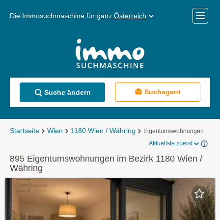
Die Immosuchmaschine für ganz
Österreich
Mobile
Menü
Suchagent
Suche ändern
Startseite
Wien
1180 Wien / Währing
Eigentumswohnungen
Aktuellste zuerst
895 Eigentumswohnungen im Bezirk 1180 Wien /
Währing