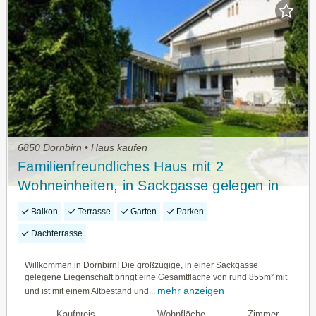
6850 Dornbirn • Haus kaufen
Familienfreundliches Haus mit 2
Wohneinheiten, in Sackgasse gelegen in
Dornbirn/Forach zum Verkauf!
Balkon
Terrasse
Garten
Parken
Dachterrasse
Willkommen in Dornbirn! Die großzügige, in einer Sackgasse
gelegene Liegenschaft bringt eine Gesamtfläche von rund 855m² mit
mehr anzeigen
und ist mit einem Altbestand und...
Kaufpreis
Wohnfläche
Zimmer