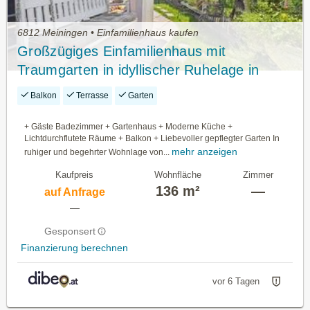
6812 Meiningen • Einfamilienhaus kaufen
Großzügiges Einfamilienhaus mit
Traumgarten in idyllischer Ruhelage in
Meiningen zum wohlfühlen!
Balkon
Terrasse
Garten
+ Gäste Badezimmer + Gartenhaus + Moderne Küche +
Lichtdurchflutete Räume + Balkon + Liebevoller gepflegter Garten In
mehr anzeigen
ruhiger und begehrter Wohnlage von...
Kaufpreis
Wohnfläche
Zimmer
136 m²
—
auf Anfrage
—
Gesponsert
Finanzierung berechnen
vor 6 Tagen