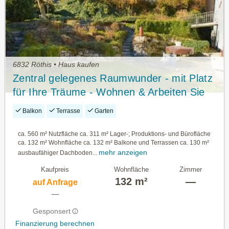
6832 Röthis • Haus kaufen
Zentral gelegenes Raumwunder - mit Platz
für Ihre Träume - Wohnen & Arbeiten Sie
mitten im Vorderland & genießen Sie Ihr
Balkon
Terrasse
Garten
verstecktes Kleinod
ca. 560 m² Nutzfläche ca. 311 m² Lager-; Produktions- und Bürofläche
ca. 132 m² Wohnfläche ca. 132 m² Balkone und Terrassen ca. 130 m²
mehr anzeigen
ausbaufähiger Dachboden...
Kaufpreis
Wohnfläche
Zimmer
132 m²
—
auf Anfrage
—
Gesponsert
Finanzierung berechnen