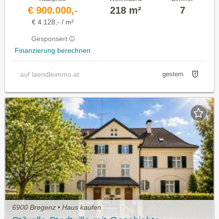
€ 900.000,-
218 m²
7
€ 4.128,- / m²
Gesponsert
Finanzierung berechnen
auf laendleimmo.at
gestern
6900 Bregenz • Haus kaufen