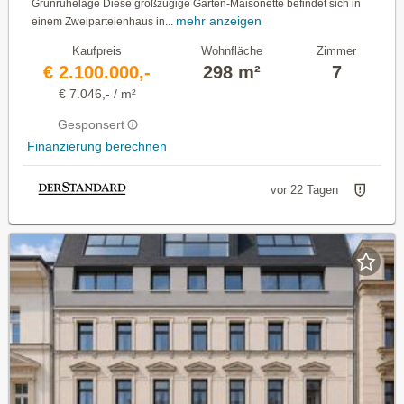
Grünruhelage Diese großzügige Garten-Maisonette befindet sich in
mehr anzeigen
einem Zweiparteienhaus in...
Kaufpreis
Wohnfläche
Zimmer
€ 2.100.000,-
298 m²
7
€ 7.046,- / m²
Gesponsert
Finanzierung berechnen
vor 22 Tagen