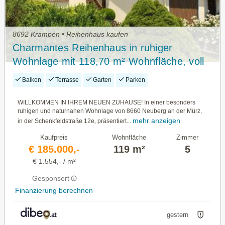
8692 Krampen • Reihenhaus kaufen
Charmantes Reihenhaus in ruhiger
Wohnlage mit 118,70 m² Wohnfläche, voll
unterkellert, incl. Garage und traumhaftem
Balkon
Terrasse
Garten
Parken
Bergblick
WILLKOMMEN IN IHREM NEUEN ZUHAUSE! In einer besonders
ruhigen und naturnahen Wohnlage von 8660 Neuberg an der Mürz,
mehr anzeigen
in der Schenkfeldstraße 12e, präsentiert...
Kaufpreis
Wohnfläche
Zimmer
€ 185.000,-
119 m²
5
€ 1.554,- / m²
Gesponsert
Finanzierung berechnen
gestern