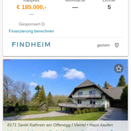
Kaufpreis
Wohnfläche
Zimmer
€ 185.000,-
—
5
—
Gesponsert
Finanzierung berechnen
gestern
8171 Sankt Kathrein am Offenegg I.Viertel • Haus kaufen