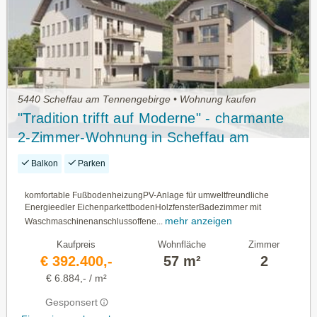
5440 Scheffau am Tennengebirge • Wohnung kaufen
"Tradition trifft auf Moderne" - charmante
2-Zimmer-Wohnung in Scheffau am
Tennengebirge - PROVISIONSFREI FÜR
Balkon
Parken
DEN ERWERBER
komfortable FußbodenheizungPV-Anlage für umweltfreundliche
Energieedler EichenparkettbodenHolzfensterBadezimmer mit
mehr anzeigen
Waschmaschinenanschlussoffene...
Kaufpreis
Wohnfläche
Zimmer
€ 392.400,-
57 m²
2
€ 6.884,- / m²
Gesponsert