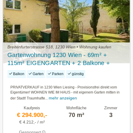
Breitenfurterstrasse 518, 1230 Wien • Wohnung kaufen
Gartenwohnung 1230 Wien - 69m² +
115m² EIGENGARTEN + 2 Balkone +
Garage + 30m² Keller | PRIVAT
Balkon
Garten
Parken
günstig
PRIVATVERKAUF in 1230 Wien Liesing - Provisionsfrei direkt vom
Eigentümer! WOHNEN WIE IM HAUS - mit eigenem Garten mitten in
mehr anzeigen
der Stadt! Traumhafte...
Kaufpreis
Wohnfläche
Zimmer
€ 294.900,-
70 m²
3
€ 4.212,- / m²
Gesponsert