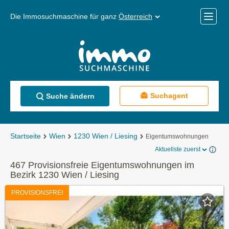
Die Immosuchmaschine für ganz
Österreich
Mobile
Menü
Suchagent
Suche ändern
Startseite
Wien
1230 Wien / Liesing
Eigentumswohnungen
Aktuellste zuerst
467 Provisionsfreie Eigentumswohnungen im
Bezirk 1230 Wien / Liesing
PROVISIONSFREI