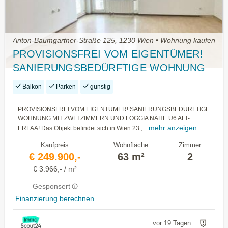
Anton-Baumgartner-Straße 125, 1230 Wien • Wohnung kaufen
PROVISIONSFREI VOM EIGENTÜMER!
SANIERUNGSBEDÜRFTIGE WOHNUNG
MIT ZWEI ZIMMERN UND LOGGIA NÄHE
Balkon
Parken
günstig
U6 ALT-ERLAA!
PROVISIONSFREI VOM EIGENTÜMER! SANIERUNGSBEDÜRFTIGE
WOHNUNG MIT ZWEI ZIMMERN UND LOGGIA NÄHE U6 ALT-
mehr anzeigen
ERLAA! Das Objekt befindet sich in Wien 23.,...
Kaufpreis
Wohnfläche
Zimmer
€ 249.900,-
63 m²
2
€ 3.966,- / m²
Gesponsert
Finanzierung berechnen
vor 19 Tagen