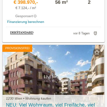
€ 398.970,-
56 m²
2
€ 7.124,- / m²
Gesponsert
Finanzierung berechnen
vor 8 Tagen
PROVISIONSFREI
1230 Wien • Wohnung kaufen
NEU: Viel Wohnraum, viel Freifäche, viel