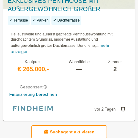
EXKLUSIVES PENTHOUSE MIT
AUßERGEWÖHNLICH GROßER
DACHTERRASSE UND TRAUMHAFTEM
Terrasse
Parken
Dachterrasse
WEITBLICK
Helle, stilvolle und äußerst gepflegte Penthousewohnung mit
durchdachtem Grundriss, moderner Ausstattung und
mehr
außergewöhnlich großer Dachterrasse. Der offene,...
anzeigen
Kaufpreis
Wohnfläche
Zimmer
€ 265.000,-
—
2
—
Gesponsert
Finanzierung berechnen
vor 2 Tagen
Suchagent aktivieren