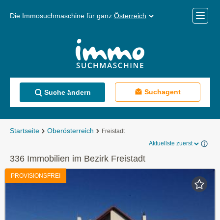
Die Immosuchmaschine für ganz
Österreich
Mobile
Menü
Suchagent
Suche ändern
Startseite
Oberösterreich
Freistadt
Aktuellste zuerst
336 Immobilien im Bezirk Freistadt
PROVISIONSFREI