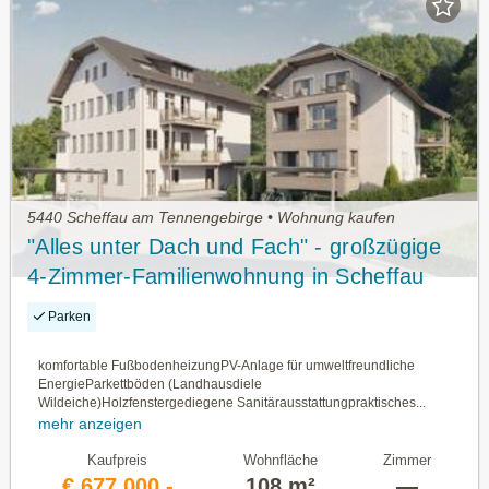
5440 Scheffau am Tennengebirge • Wohnung kaufen
"Alles unter Dach und Fach" - großzügige
4-Zimmer-Familienwohnung in Scheffau
am Tennengebirge - PROVISIONSFREI
Parken
FÜR DEN ERWERBER
komfortable FußbodenheizungPV-Anlage für umweltfreundliche
EnergieParkettböden (Landhausdiele
Wildeiche)Holzfenstergediegene Sanitärausstattungpraktisches...
mehr anzeigen
Kaufpreis
Wohnfläche
Zimmer
€ 677.000,-
108 m²
—