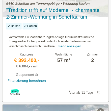
5440 Scheffau am Tennengebirge • Wohnung kaufen
"Tradition trifft auf Moderne" - charmante
2-Zimmer-Wohnung in Scheffau am
Tennengebirge - PROVISIONSFREI FÜR
Balkon
Parken
DEN ERWERBER
komfortable FußbodenheizungPV-Anlage für umweltfreundliche
Energieedler EichenparkettbodenHolzfensterBadezimmer mit
mehr anzeigen
Waschmaschinenanschlussoffene...
Kaufpreis
Wohnfläche
Zimmer
€ 392.400,-
57 m²
2
€ 6.884,- / m²
Gesponsert
Finanzierung berechnen
Älter als 31 Tage