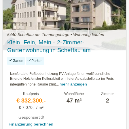
5440 Scheffau am Tennengebirge • Wohnung kaufen
Klein, Fein, Mein - 2-Zimmer-
Gartenwohnung in Scheffau am
Tennengebirge - Provisionsfrei Für den
Garten
Parken
Erwerber
komfortable Fußbodenheizung PV-Anlage für umweltfreundliche
Energie Holzfenster Kellerabteil ein freier Autoabstellplatz im Preis
mehr anzeigen
inbegriffen hohe Räume (3m)...
Kaufpreis
Wohnfläche
Zimmer
€ 332.300,-
47 m²
2
€ 7.070,- / m²
Gesponsert
Finanzierung berechnen