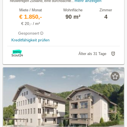
mehr anzeigen
neuwertigen Zustand, eine durchdachte...
Miete / Monat
Wohnfläche
Zimmer
€ 1.850,-
90 m²
4
€ 20,- / m²
Gesponsert
Kreditfähigkeit prüfen
Älter als 31 Tage