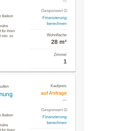
—
Gesponsert
n Balkon
Finanzierung
berechnen
r nähe
 für ihren
Wohnfläche
0 min. zu
28 m²
Zimmer
1
Kaufpreis
aufen
auf Anfrage
hnung
—
Gesponsert
n Balkon
Finanzierung
berechnen
r nähe
 für ihren