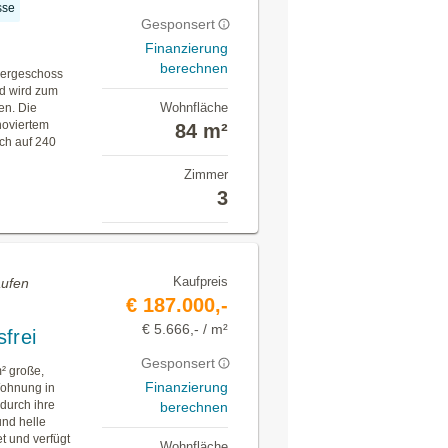
sse
Gesponsert
Finanzierung
berechnen
bergeschoss
d wird zum
Wohnfläche
en. Die
noviertem
84 m²
ch auf 240
Zimmer
3
Kaufpreis
aufen
€ 187.000,-
€ 5.666,- / m²
frei
Gesponsert
² große,
Finanzierung
Wohnung in
durch ihre
berechnen
nd helle
t und verfügt
Wohnfläche