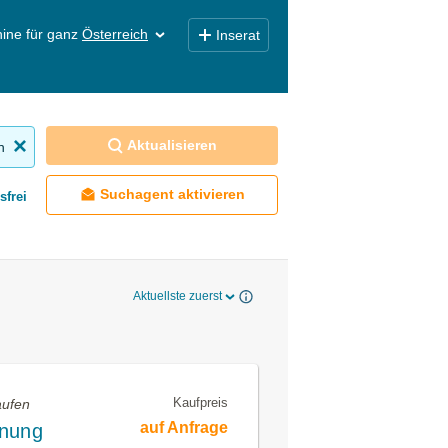
ine für ganz
Österreich
Inserat
Aktualisieren
n
Suchagent aktivieren
sfrei
Aktuellste zuerst
Kaufpreis
aufen
auf Anfrage
hnung