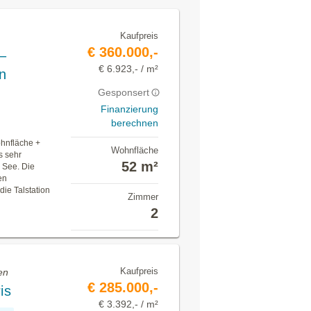
Kaufpreis
€ 360.000,-
–
€ 6.923,- / m²
n
Gesponsert
Finanzierung
berechnen
hnfläche +
Wohnfläche
s sehr
52 m²
 See. Die
en
ie Talstation
Zimmer
2
Kaufpreis
en
€ 285.000,-
is
€ 3.392,- / m²