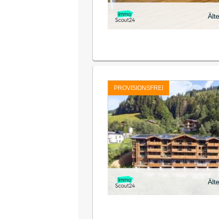
Ält
PROVISIONSFREI
Ält