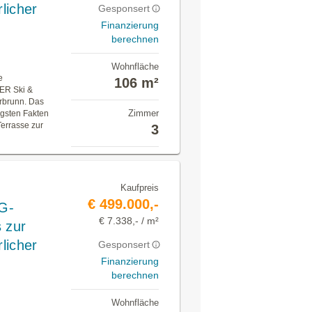
licher
Gesponsert
Finanzierung
berechnen
Wohnfläche
e
106 m²
DER Ski &
rbrunn. Das
Zimmer
igsten Fakten
Terrasse zur
3
Kaufpreis
€ 499.000,-
TG-
€ 7.338,- / m²
 zur
licher
Gesponsert
Finanzierung
berechnen
Wohnfläche