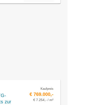
Kaufpreis
€ 769.000,-
TG-
€ 7.254,- / m²
ts zur