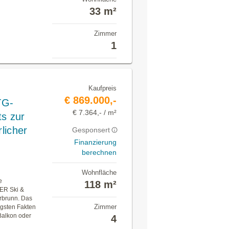
33 m²
Zimmer
1
Kaufpreis
€ 869.000,-
TG-
€ 7.364,- / m²
ts zur
licher
Gesponsert
Finanzierung
berechnen
Wohnfläche
e
118 m²
DER Ski &
rbrunn. Das
Zimmer
igsten Fakten
Balkon oder
4