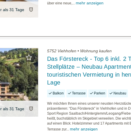
mehr anzeigen
über eine neue,...
er als 31 Tage
5752 Viehhofen • Wohnung kaufen
Das Förstereck - Top 6 inkl. 2 
Stellplätze – Neubau Apartmen
touristischen Vermietung in herr
Lage
Balkon
Terrasse
Parken
Neubau
Wir möchten Ihnen eines unserer neusten Herzstück
er als 31 Tage
präsentieren: “Das Förstereck” in Viehhofen und in 
Sport Region Saalbach/Hinterglemm/Leogang/Fiebe
heißt, buchstäblich im Skigebiet verweilen. Die wicht
auf einen Blick: Hotelzimmer und 17 Apartments mit 
mehr anzeigen
Terrasse zur...