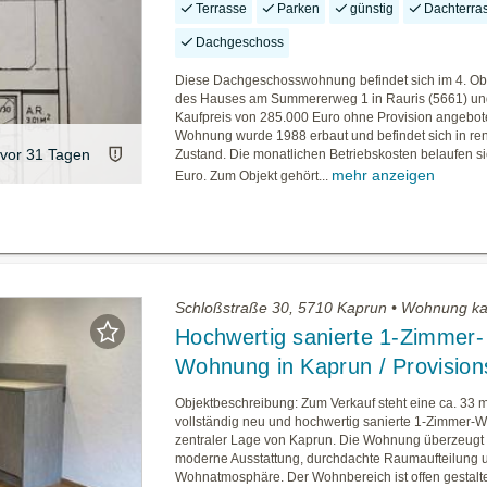
Terrasse
Parken
günstig
Dachterra
Dachgeschoss
Diese Dachgeschosswohnung befindet sich im 4. O
des Hauses am Summererweg 1 in Rauris (5661) un
Kaufpreis von 285.000 Euro ohne Provision angebot
Wohnung wurde 1988 erbaut und befindet sich in re
vor 31 Tagen
Zustand. Die monatlichen Betriebskosten belaufen si
mehr anzeigen
Euro. Zum Objekt gehört...
Schloßstraße 30, 5710 Kaprun • Wohnung k
Hochwertig sanierte 1-Zimmer-
Wohnung in Kaprun / Provisions
Objektbeschreibung: Zum Verkauf steht eine ca. 33 m
vollständig neu und hochwertig sanierte 1-Zimmer-
zentraler Lage von Kaprun. Die Wohnung überzeugt 
moderne Ausstattung, durchdachte Raumaufteilung u
Wohnatmosphäre. Der Wohnbereich ist offen gestalte