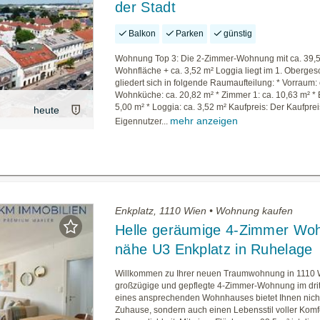
der Stadt
Balkon
Parken
günstig
Wohnung Top 3: Die 2-Zimmer-Wohnung mit ca. 39,
Wohnfläche + ca. 3,52 m² Loggia liegt im 1. Oberge
gliedert sich in folgende Raumaufteilung: * Vorraum: 
Wohnküche: ca. 20,82 m² * Zimmer 1: ca. 10,63 m² *
5,00 m² * Loggia: ca. 3,52 m² Kaufpreis: Der Kaufprei
heute
mehr anzeigen
Eigennutzer...
Enkplatz, 1110 Wien • Wohnung kaufen
Helle geräumige 4-Zimmer Wo
nähe U3 Enkplatz in Ruhelage
Willkommen zu Ihrer neuen Traumwohnung in 1110 
großzügige und gepflegte 4-Zimmer-Wohnung im drit
eines ansprechenden Wohnhauses bietet Ihnen nicht
Zuhause, sondern auch einen Lebensstil voller Komf