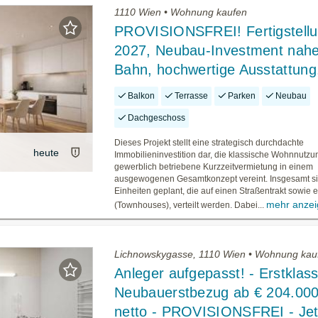
1110 Wien • Wohnung kaufen
PROVISIONSFREI! Fertigstell
2027, Neubau-Investment nahe
Bahn, hochwertige Ausstattung
Balkon
Terrasse
Parken
Neubau
Dachgeschoss
Dieses Projekt stellt eine strategisch durchdachte
heute
Immobilieninvestition dar, die klassische Wohnnutz
gewerblich betriebene Kurzzeitvermietung in einem
ausgewogenen Gesamtkonzept vereint. Insgesamt s
Einheiten geplant, die auf einen Straßentrakt sowie e
mehr anze
(Townhouses), verteilt werden. Dabei...
Lichnowskygasse, 1110 Wien • Wohnung kau
Anleger aufgepasst! - Erstklass
Neubauerstbezug ab € 204.000
netto - PROVISIONSFREI - Jet