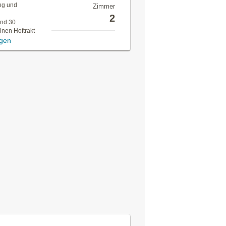
ung und
Zimmer
2
ind 30
inen Hoftrakt
igen