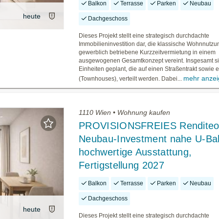
Balkon
Terrasse
Parken
Neubau
heute
Dachgeschoss
Dieses Projekt stellt eine strategisch durchdachte
Immobilieninvestition dar, die klassische Wohnnutz
gewerblich betriebene Kurzzeitvermietung in einem
ausgewogenen Gesamtkonzept vereint. Insgesamt s
Einheiten geplant, die auf einen Straßentrakt sowie e
mehr anze
(Townhouses), verteilt werden. Dabei...
1110 Wien • Wohnung kaufen
PROVISIONSFREIES Renditeob
Neubau-Investment nahe U-Ba
hochwertige Ausstattung,
Fertigstellung 2027
Balkon
Terrasse
Parken
Neubau
Dachgeschoss
heute
Dieses Projekt stellt eine strategisch durchdachte