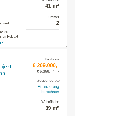
41 m²
Zimmer
2
ung und
ind 30
inen Hoftrakt
igen
Kaufpreis
€ 209.000,-
jekt:
€ 5.358,- / m²
hn,
Gesponsert
Finanzierung
berechnen
Wohnfläche
39 m²