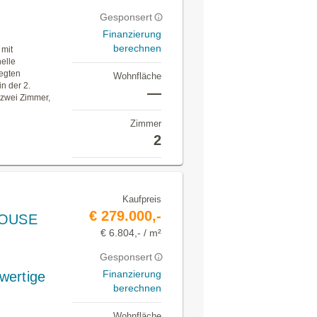
Gesponsert
Finanzierung
berechnen
mit
helle
legten
Wohnfläche
n der 2.
—
e zwei Zimmer,
Zimmer
2
Kaufpreis
€ 279.000,-
HOUSE
€ 6.804,- / m²
Gesponsert
Finanzierung
wertige
berechnen
Wohnfläche