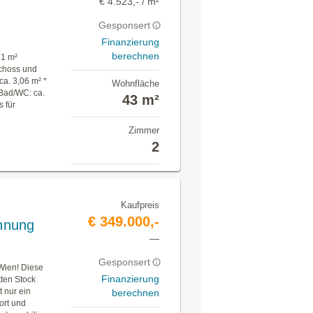
€ 4.523,- / m²
Gesponsert
Finanzierung
berechnen
51 m²
schoss und
ca. 3,06 m² *
Wohnfläche
 Bad/WC: ca.
43 m²
s für
Zimmer
2
Kaufpreis
€ 349.000,-
hnung
—
Gesponsert
Wien! Diese
Finanzierung
ten Stock
 nur ein
berechnen
ort und