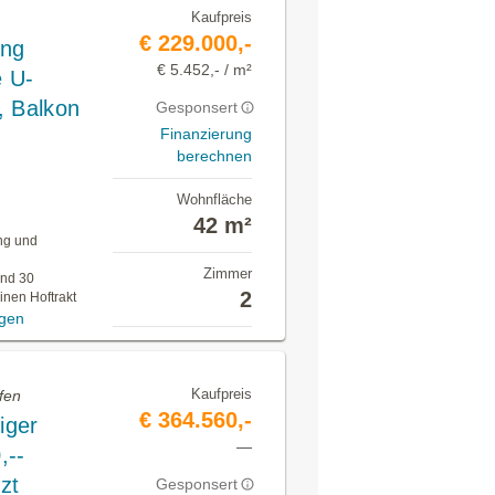
Kaufpreis
€ 229.000,-
ung
€ 5.452,- / m²
 U-
, Balkon
Gesponsert
Finanzierung
berechnen
Wohnfläche
42 m²
ung und
Zimmer
ind 30
2
inen Hoftrakt
igen
Kaufpreis
fen
€ 364.560,-
iger
—
,--
zt
Gesponsert