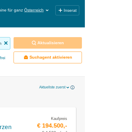
ine für ganz
Österreich
Inserat
Aktualisieren
n
Suchagent aktivieren
frei
Aktuellste zuerst
Kaufpreis
€ 194.500,-
rzen