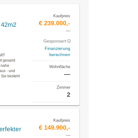
Kaufpreis
€ 239.000,-
5,42m2
—
Gesponsert
Finanzierung
berechnen
MIT
t gesamt
e nahe
Wohnfläche
aus - und
—
 Sie besteht
n
Zimmer
2
Kaufpreis
€ 149.900,-
rfekter
—