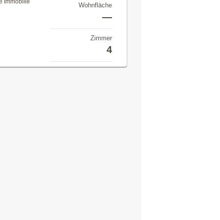
se Immobilie
Wohnfläche
—
Zimmer
4