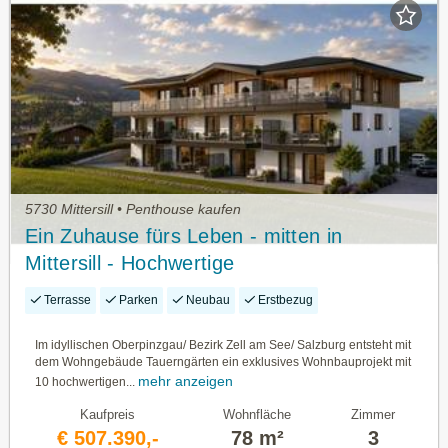
5730 Mittersill • Penthouse kaufen
Ein Zuhause fürs Leben - mitten in
Mittersill - Hochwertige
Eigentumswohnungen - NEUBAU/
Terrasse
Parken
Neubau
Erstbezug
ERSTBEZUG
Im idyllischen Oberpinzgau/ Bezirk Zell am See/ Salzburg entsteht mit
dem Wohngebäude Tauerngärten ein exklusives Wohnbauprojekt mit
mehr anzeigen
10 hochwertigen...
Kaufpreis
Wohnfläche
Zimmer
€ 507.390,-
78 m²
3