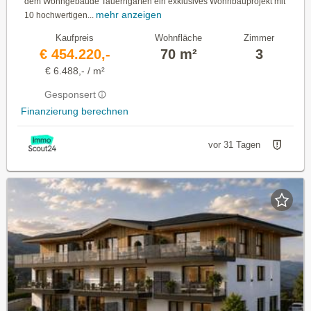
dem Wohngebäude Tauerngärten ein exklusives Wohnbauprojekt mit
mehr anzeigen
10 hochwertigen...
Kaufpreis
Wohnfläche
Zimmer
€ 454.220,-
70 m²
3
€ 6.488,- / m²
Gesponsert
Finanzierung berechnen
vor 31 Tagen