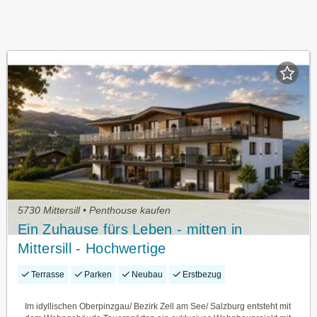
5730 Mittersill • Penthouse kaufen
Ein Zuhause fürs Leben - mitten in
Mittersill - Hochwertige
Eigentumswohnungen - NEUBAU/
Terrasse
Parken
Neubau
Erstbezug
ERSTBEZUG
Im idyllischen Oberpinzgau/ Bezirk Zell am See/ Salzburg entsteht mit