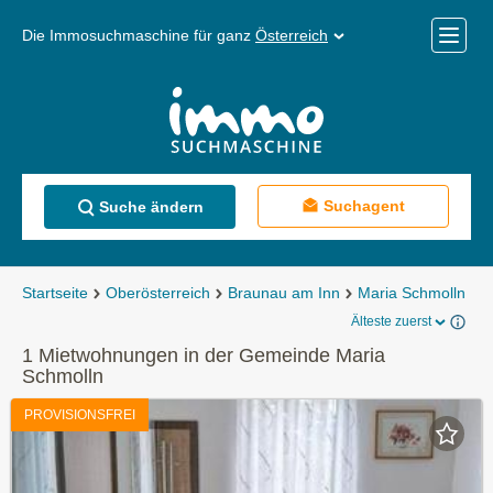
Die Immosuchmaschine für ganz
Österreich
Mobile
Menü
Suchagent
Suche ändern
Startseite
Oberösterreich
Braunau am Inn
Maria Schmolln
M
Älteste zuerst
1 Mietwohnungen in der Gemeinde Maria
Schmolln
PROVISIONSFREI