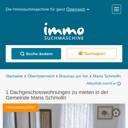
Die Immosuchmaschine für ganz
Österreich
Mobile
Menü
Suchagent
Suche ändern
Startseite
Oberösterreich
Braunau am Inn
Maria Schmolln
M
Aktuellste zuerst
1 Dachgeschosswohnungen zu mieten in der
Gemeinde Maria Schmolln
PROVISIONSFREI