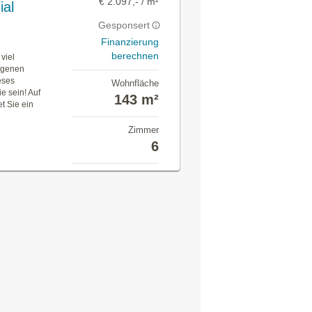
€ 2.097,- / m²
ial
Gesponsert
Finanzierung
berechnen
viel
eigenen
eses
Wohnfläche
e sein! Auf
143 m²
t Sie ein
Zimmer
6