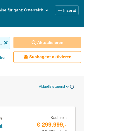
ine für ganz
Österreich
Inserat
Aktualisieren
nhaus zu kaufen
Suchagent aktivieren
frei
Aktuellste zuerst
Kaufpreis
en
€ 299.999,-
t