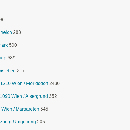
96
rreich
283
mark
500
urg
589
mstetten
217
1210 Wien / Floridsdorf
2430
1090 Wien / Alsergrund
352
 Wien / Margareten
545
lzburg-Umgebung
205