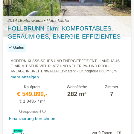
2014 Breitenwaida • Haus kaufen
HOLLBRUNN 6km: KOMFORTABLES,
GERÄUMIGES, ENERGIE-EFFIZIENTES
EINFAMILIEN- ODER
Garten
MEHRGENERATIONENHAUS
MODERN-KLASSISCHES UND ENERGIEEFFIZIENT - LANDHAUS-
FLAIR MIT SEHR VIEL PLATZ UND NEUER PV- UND POOL-
ANLAGE IN BREITENWAIDA! Eckdaten: - Grundgröße 868 m² (im...
mehr anzeigen
Kaufpreis
Wohnfläche
Zimmer
€ 549.890,-
282 m²
7
€ 1.949,- / m²
Gesponsert
Finanzierung berechnen
vor 9 Tagen