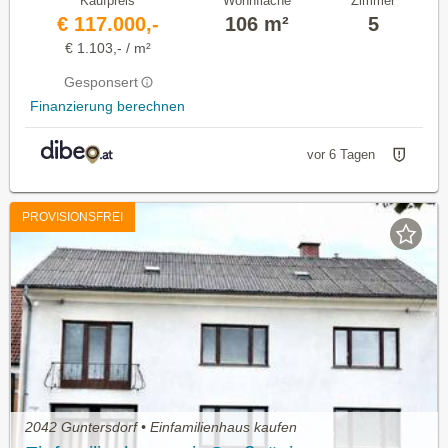
Kaufpreis
Wohnfläche
Zimmer
€ 117.000,-
106 m²
5
€ 1.103,- / m²
Gesponsert
Finanzierung berechnen
vor 6 Tagen
PROVISIONSFREI
2042 Guntersdorf • Einfamilienhaus kaufen