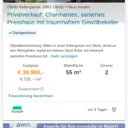
Obritz Kellergasse, 2061 Obritz • Haus kaufen
Privatverkauf: Charmantes, saniertes
Presshaus mit traumhaftem Gewölbekeller
und Übernachtungskomfort - in der
Dachgeschoss
Kellergasse von Obritz
Objektbeschreibung: Mitten in einer Kellergasse von Obritz, direkt an
den Weingärten, wartet ein kleines Stück Ruhe: ein liebevoll
mehr anzeigen
saniertes Presshaus mit...
Kaufpreis
Wohnfläche
Zimmer
€ 39.900,-
55 m²
2
€ 725,- / m²
Gesponsert
Finanzierung berechnen
vor 4 Tagen