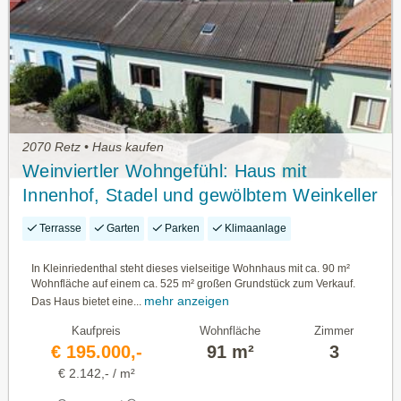
2070 Retz • Haus kaufen
Weinviertler Wohngefühl: Haus mit
Innenhof, Stadel und gewölbtem Weinkeller
in Kleinriedenthal
Terrasse
Garten
Parken
Klimaanlage
In Kleinriedenthal steht dieses vielseitige Wohnhaus mit ca. 90 m²
Wohnfläche auf einem ca. 525 m² großen Grundstück zum Verkauf.
mehr anzeigen
Das Haus bietet eine...
Kaufpreis
Wohnfläche
Zimmer
€ 195.000,-
91 m²
3
€ 2.142,- / m²