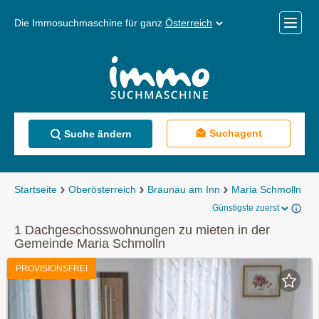
Die Immosuchmaschine für ganz
Österreich
Mobile
Menü
Suchagent
Suche ändern
Startseite
Oberösterreich
Braunau am Inn
Maria Schmolln
M
Günstigste zuerst
1 Dachgeschosswohnungen zu mieten in der
Gemeinde Maria Schmolln
PROVISIONSFREI