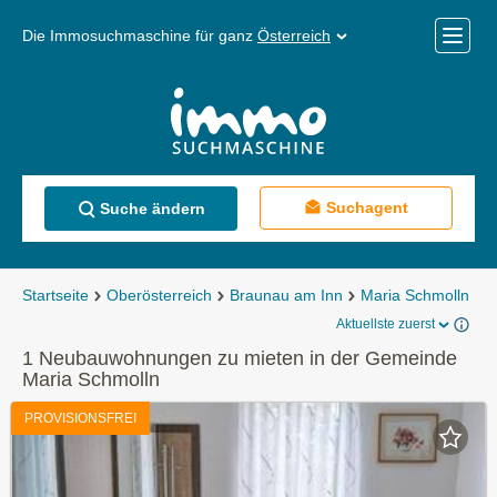
Die Immosuchmaschine für ganz
Österreich
Mobile
Menü
Suchagent
Suche ändern
Startseite
Oberösterreich
Braunau am Inn
Maria Schmolln
M
Aktuellste zuerst
1 Neubauwohnungen zu mieten in der Gemeinde
Maria Schmolln
PROVISIONSFREI