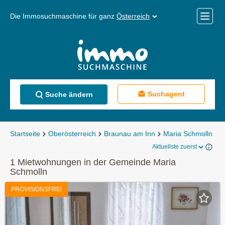
Die Immosuchmaschine für ganz
Österreich
Mobile
Menü
Suchagent
Suche ändern
Startseite
Oberösterreich
Braunau am Inn
Maria Schmolln
M
Aktuellste zuerst
1 Mietwohnungen in der Gemeinde Maria
Schmolln
PROVISIONSFREI