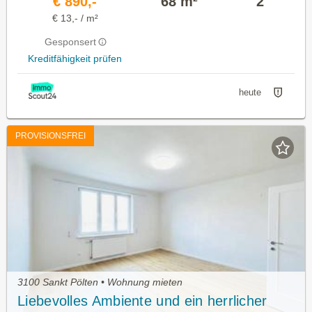
€ 890,-
68 m²
2
€ 13,- / m²
Gesponsert
Kreditfähigkeit prüfen
heute
PROVISIONSFREI
3100 Sankt Pölten • Wohnung mieten
Liebevolles Ambiente und ein herrlicher