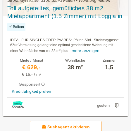
Strohmayrstraße, 3100 Sankt Pölten • Wohnung mieten
Toll aufgeteiltes, gemütliches 38 m2
Mietappartment (1.5 Zimmer) mit Loggia in
St. Pölten
Balkon
IDEAL FÜR SINGLES ODER PAARESt. Pölten Süd - Strohmaygasse
6Zur Vermietung gelangt eine optimal geschnittene Wohnung mit
mehr anzeigen
einer Wohnfläche von ca. 38 m² plus...
Miete / Monat
Wohnfläche
Zimmer
€ 629,-
38 m²
1,5
€ 16,- / m²
Gesponsert
Kreditfähigkeit prüfen
gestern
Suchagent aktivieren