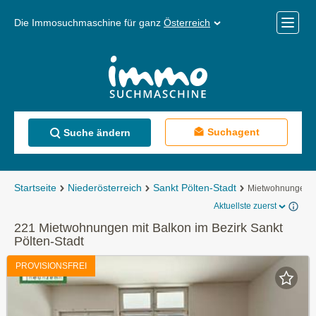
Die Immosuchmaschine für ganz
Österreich
Mobile
Menü
Suchagent
Suche ändern
Startseite
Niederösterreich
Sankt Pölten-Stadt
Mietwohnungen
Aktuellste zuerst
221 Mietwohnungen mit Balkon im Bezirk Sankt
Pölten-Stadt
PROVISIONSFREI