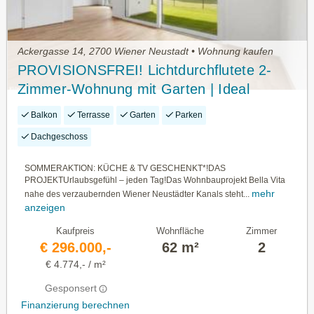
Ackergasse 14, 2700 Wiener Neustadt • Wohnung kaufen
PROVISIONSFREI! Lichtdurchflutete 2-
Zimmer-Wohnung mit Garten | Ideal
geschnitten für viel Raum | Bezugsfertig
Balkon
Terrasse
Garten
Parken
Dachgeschoss
SOMMERAKTION: KÜCHE & TV GESCHENKT*!DAS
PROJEKTUrlaubsgefühl – jeden Tag!Das Wohnbauprojekt Bella Vita
mehr
nahe des verzaubernden Wiener Neustädter Kanals steht...
anzeigen
Kaufpreis
Wohnfläche
Zimmer
€ 296.000,-
62 m²
2
€ 4.774,- / m²
Gesponsert
Finanzierung berechnen