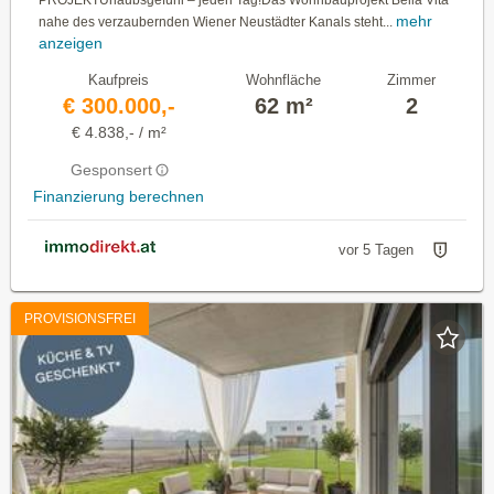
mehr
nahe des verzaubernden Wiener Neustädter Kanals steht...
anzeigen
Kaufpreis
Wohnfläche
Zimmer
€ 300.000,-
62 m²
2
€ 4.838,- / m²
Gesponsert
Finanzierung berechnen
vor 5 Tagen
PROVISIONSFREI