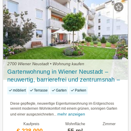
2700 Wiener Neustadt • Wohnung kaufen
Gartenwohnung in Wiener Neustadt –
neuwertig, barrierefrei und zentrumsnah –
nur wenige Minuten vom Domplatz und der
möbliert
Terrasse
Garten
Parken
Innenstadt entfernt!
Diese gepflegte, neuwertige Eigentumswohnung im Erdgeschoss
vereint modernen Wohnkomfort mit einem grünen, sonnigen Garten
mehr anzeigen
und einer ausgezeichneten...
Kaufpreis
Wohnfläche
Zimmer
€ 228.000,-
55 m²
—