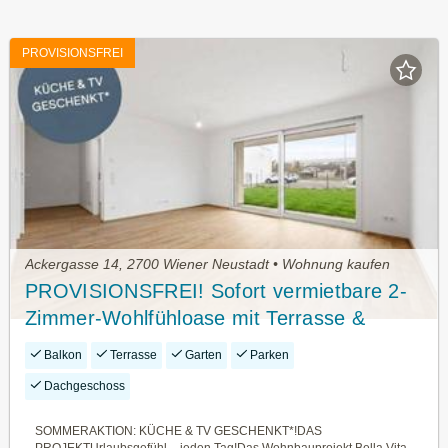
PROVISIONSFREI
Ackergasse 14, 2700 Wiener Neustadt • Wohnung kaufen
PROVISIONSFREI! Sofort vermietbare 2-
Zimmer-Wohlfühloase mit Terrasse &
Garten im Grünen
Balkon
Terrasse
Garten
Parken
Dachgeschoss
SOMMERAKTION: KÜCHE & TV GESCHENKT*!DAS
PROJEKTUrlaubsgefühl – jeden Tag!Das Wohnbauprojekt Bella Vita