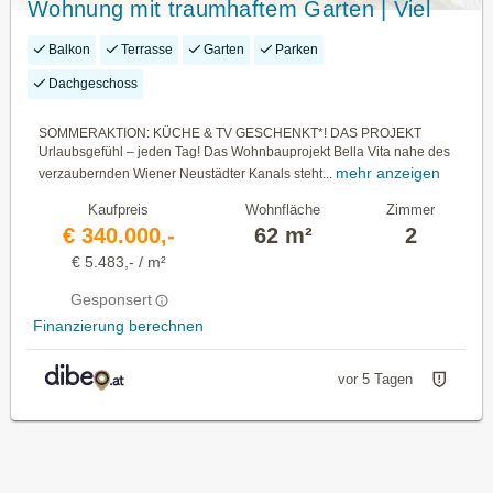
Wohnung mit traumhaftem Garten | Viel
Privatsphäre | Bezugsfertig
Balkon
Terrasse
Garten
Parken
Dachgeschoss
SOMMERAKTION: KÜCHE & TV GESCHENKT*! DAS PROJEKT
Urlaubsgefühl – jeden Tag! Das Wohnbauprojekt Bella Vita nahe des
mehr anzeigen
verzaubernden Wiener Neustädter Kanals steht...
Kaufpreis
Wohnfläche
Zimmer
€ 340.000,-
62 m²
2
€ 5.483,- / m²
Gesponsert
Finanzierung berechnen
vor 5 Tagen