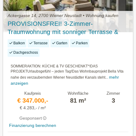
Ackergasse 14, 2700 Wiener Neustadt • Wohnung kaufen
PROVISIONSFREI! 3-Zimmer-
Traumwohnung mit sonniger Terrasse &
Garten – Bella Vita pur
Balkon
Terrasse
Garten
Parken
Dachgeschoss
SOMMERAKTION: KÜCHE & TV GESCHENKT*!DAS
PROJEKTUrlaubsgefühl – jeden Tag!Das Wohnbauprojekt Bella Vita
mehr
nahe des verzaubernden Wiener Neustädter Kanals steht...
anzeigen
Kaufpreis
Wohnfläche
Zimmer
€ 347.000,-
81 m²
3
€ 4.283,- / m²
Gesponsert
Finanzierung berechnen