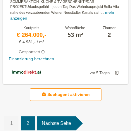
SOMMERAKTION: KÜCHE & TV GESCHENKT*!DAS
PROJEKTUrlaubsgefühl – jeden Tag!Das Wohnbauprojekt Bella Vita
mehr
nahe des verzaubernden Wiener Neustädter Kanals steht...
anzeigen
Kaufpreis
Wohnfläche
Zimmer
€ 264.000,-
53 m²
2
€ 4.981,- / m²
Gesponsert
Finanzierung berechnen
vor 5 Tagen
Suchagent aktivieren
1
2
Nächste Seite