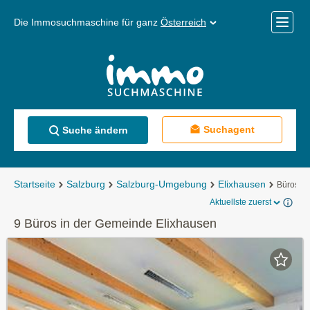
Die Immosuchmaschine für ganz
Österreich
Mobile
Menü
Suchagent
Suche ändern
Startseite
Salzburg
Salzburg-Umgebung
Elixhausen
Büros
Aktuellste zuerst
9 Büros in der Gemeinde Elixhausen