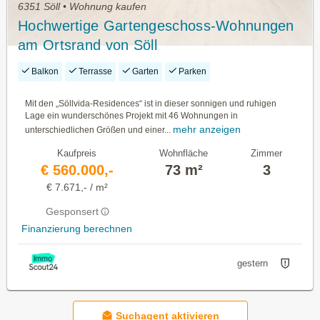
6351 Söll • Wohnung kaufen
Hochwertige Gartengeschoss-Wohnungen
am Ortsrand von Söll
Balkon
Terrasse
Garten
Parken
Mit den „Söllvida-Residences“ ist in dieser sonnigen und ruhigen
Lage ein wunderschönes Projekt mit 46 Wohnungen in
mehr anzeigen
unterschiedlichen Größen und einer...
Kaufpreis
Wohnfläche
Zimmer
€ 560.000,-
73 m²
3
€ 7.671,- / m²
Gesponsert
Finanzierung berechnen
gestern
Suchagent aktivieren