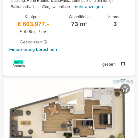
Nutzung. Hohe Räume, Massivholz, Lehmputz und ein ruhiger
mehr anzeigen
Balkon schaffen außergewöhnliche...
Kaufpreis
Wohnfläche
Zimmer
€ 663.977,-
73 m²
3
€ 9.095,- / m²
Gesponsert
Finanzierung berechnen
gestern