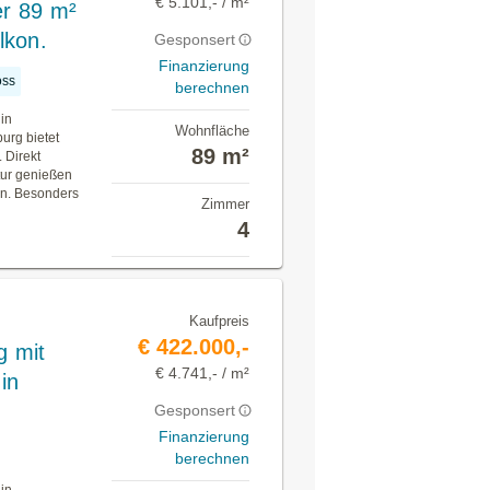
€ 5.101,- / m²
r 89 m²
lkon.
Gesponsert
Finanzierung
oss
berechnen
in
Wohnfläche
urg bietet
89 m²
 Direkt
tur genießen
en. Besonders
Zimmer
4
Kaufpreis
€ 422.000,-
 mit
€ 4.741,- / m²
in
Gesponsert
Finanzierung
berechnen