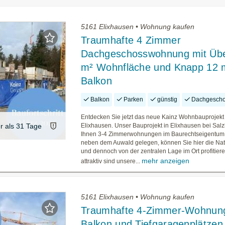
5161 Elixhausen • Wohnung kaufen
Traumhafte 4 Zimmer
Dachgeschosswohnung mit Übe
m² Wohnfläche und Knapp 12 
Balkon
Balkon
Parken
günstig
Dachgesch
Entdecken Sie jetzt das neue Kainz Wohnbauprojekt 
er als 31 Tage
Elixhausen. Unser Bauprojekt in Elixhausen bei Salz
Ihnen 3-4 Zimmerwohnungen im Baurechtseigentum.
neben dem Auwald gelegen, können Sie hier die Na
und dennoch von der zentralen Lage im Ort profitier
mehr anzeigen
attraktiv sind unsere...
5161 Elixhausen • Wohnung kaufen
Traumhafte 4-Zimmer-Wohnung
Balkon und Tiefgaragenplätzen 