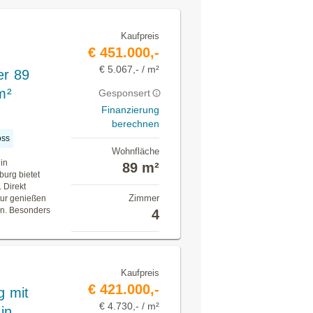
Kaufpreis
€ 451.000,-
€ 5.067,- / m²
r 89
m²
Gesponsert
Finanzierung
berechnen
oss
Wohnfläche
in
89 m²
burg bietet
 Direkt
Zimmer
tur genießen
en. Besonders
4
Kaufpreis
€ 421.000,-
 mit
€ 4.730,- / m²
in