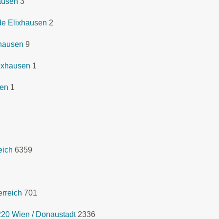
ausen
3
de Elixhausen
2
xhausen
9
ixhausen
1
sen
1
eich
6359
rreich
701
1220 Wien / Donaustadt
2336