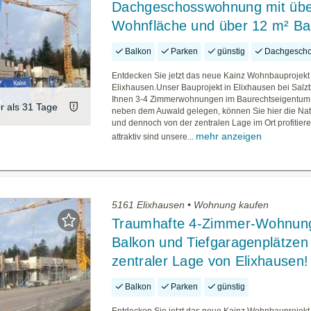
Dachgeschosswohnung mit übe
Wohnfläche und über 12 m² Ba
Balkon
Parken
günstig
Dachgesch
Entdecken Sie jetzt das neue Kainz Wohnbauprojekt 
Elixhausen.Unser Bauprojekt in Elixhausen bei Salzb
Ihnen 3-4 Zimmerwohnungen im Baurechtseigentum.
er als 31 Tage
neben dem Auwald gelegen, können Sie hier die Na
und dennoch von der zentralen Lage im Ort profitier
mehr anzeigen
attraktiv sind unsere...
5161 Elixhausen • Wohnung kaufen
Traumhafte 4-Zimmer-Wohnung
Balkon und Tiefgaragenplätzen 
zentraler Lage von Elixhausen!
Balkon
Parken
günstig