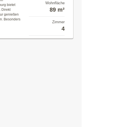
in
Wohnfläche
urg bietet
89 m²
 Direkt
tur genießen
en. Besonders
Zimmer
4