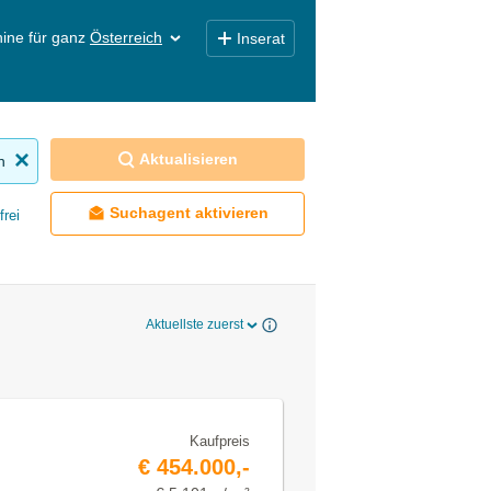
ine für ganz
Österreich
Inserat
Aktualisieren
n
Suchagent aktivieren
frei
Aktuellste zuerst
Kaufpreis
€ 454.000,-