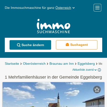
Die Immosuchmaschine für ganz
Österreich
Mobile
Menü
Suchagent
Suche ändern
Startseite
Oberösterreich
Braunau am Inn
Eggelsberg
Mehrf
Aktuellste zuerst
1 Mehrfamilienhäuser in der Gemeinde Eggelsberg