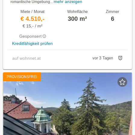
mehr anzeigen
romantische Umgebung...
Miete / Monat
Wohnfläche
Zimmer
€ 4.510,-
300 m²
6
€ 15,- / m²
Gesponsert
Kreditfähigkeit prüfen
auf wohnnet.at
vor 3 Tagen
PROVISIONSFREI