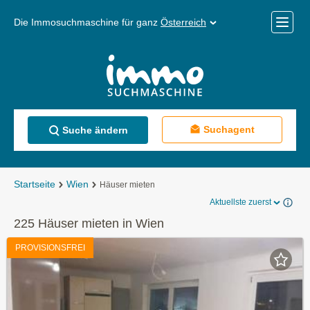
Die Immosuchmaschine für ganz
Österreich
Mobile
Menü
Suchagent
Suche ändern
Startseite
Wien
Häuser mieten
Aktuellste zuerst
225 Häuser mieten in Wien
PROVISIONSFREI