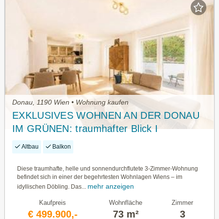
Donau, 1190 Wien • Wohnung kaufen
EXKLUSIVES WOHNEN AN DER DONAU
IM GRÜNEN: traumhafter Blick I
großzügiger Balkon I moderne &
Altbau
Balkon
hochwertige Einbauküche I
Fußbodenheizung & Raffstores
Diese traumhafte, helle und sonnendurchflutete 3-Zimmer-Wohnung
befindet sich in einer der begehrtesten Wohnlagen Wiens – im
mehr anzeigen
idyllischen Döbling. Das...
Kaufpreis
Wohnfläche
Zimmer
€ 499.900,-
73 m²
3