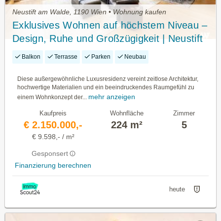
Neustift am Walde, 1190 Wien • Wohnung kaufen
Exklusives Wohnen auf höchstem Niveau –
Design, Ruhe und Großzügigkeit | Neustift
am Walde | American International School
Balkon
Terrasse
Parken
Neubau
Diese außergewöhnliche Luxusresidenz vereint zeitlose Architektur,
hochwertige Materialien und ein beeindruckendes Raumgefühl zu
mehr anzeigen
einem Wohnkonzept der...
Kaufpreis
Wohnfläche
Zimmer
€ 2.150.000,-
224 m²
5
€ 9.598,- / m²
Gesponsert
Finanzierung berechnen
heute