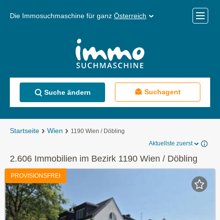
Die Immosuchmaschine für ganz
Österreich
Mobile
Menü
Suchagent
Suche ändern
Startseite
Wien
1190 Wien / Döbling
Aktuellste zuerst
2.606 Immobilien im Bezirk 1190 Wien / Döbling
PROVISIONSFREI