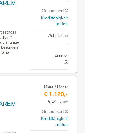
—
BAREM
Gesponsert
Kreditfähigkeit
prüfen
ergeschoss
Wohnfläche
. 15 m²
—
, die ruhige
n besonders
 eine
Zimmer
3
Miete / Monat
€ 1.120,-
€ 14,- / m²
BAREM
Gesponsert
Kreditfähigkeit
prüfen