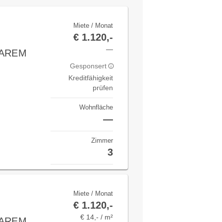
Miete / Monat
€ 1.120,-
—
BAREM
Gesponsert
Kreditfähigkeit
prüfen
Wohnfläche
—
Zimmer
3
Miete / Monat
€ 1.120,-
€ 14,- / m²
BAREM