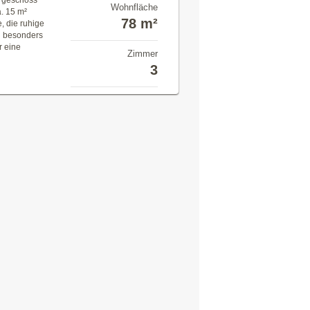
ergeschoss
Wohnfläche
. 15 m²
78 m²
, die ruhige
n besonders
 eine
Zimmer
3