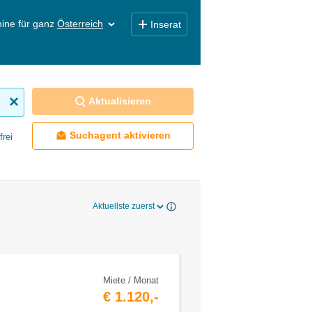
ine für ganz
Österreich
Inserat
Aktualisieren
Suchagent aktivieren
frei
Aktuellste zuerst
Miete / Monat
€ 1.120,-