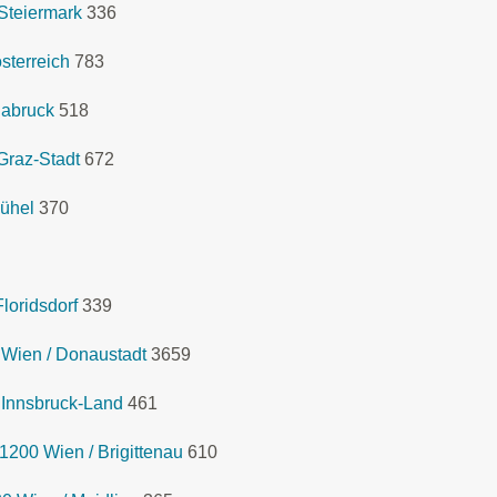
Steiermark
336
sterreich
783
labruck
518
Graz-Stadt
672
bühel
370
loridsdorf
339
Wien / Donaustadt
3659
 Innsbruck-Land
461
1200 Wien / Brigittenau
610