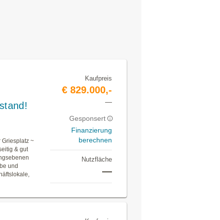
Kaufpreis
€ 829.000,-
—
stand!
Gesponsert
Finanzierung
berechnen
 Griesplatz ~
eitig & gut
zungsebenen
Nutzfläche
rbe und
—
äftslokale,