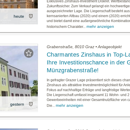
Exklusives Zinshaus-Investment Diskret. Wertbeständ
Zukunftssicher. Zum Verkauf gelangt ein hochwertige
ausgezeichneter Lage. Die Liegenschaft besteht au
heute
kernsanierten Altbau (2020) und einem (2020) erric
und bietet damit eine außergewöhnliche Kombinatio
mehr anzeigen
historischem Charakter...
Grabenstraße, 8010 Graz • Anlageobjekt
Charmantes Zinshaus in Top-L
Ihre Investitionschance in der 
Münzgrabenstraße!
In gefragter Grazer Lage präsentiert sich dieses cha
Zinshaus als attraktive Investmentmöglichkeit für Anl
Fokus auf nachhaltige Erträge und langfristige Werte
Die Liegenschaft umfasst insgesamt 11 Wohn- und 2
Gewerbeeinheiten mit einer Gesamtnutzfläche von ca
gestern
mehr anzeigen
Die...