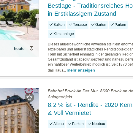
Bestlage - Traditionsreiches Ho
in Erstklassigem Zustand
Balkon
Terrasse
Garten
Parken
Klimaanlage
Dieses außergewöhnliche Anwesen stellt ein enormes
heute
erzielbares und äußerst stattliches Renditeobjekt dar 
Form mit Sicherheit einmalig in der gesamten Regio
Gesamtzustand ist absolut gepflegt und nahezu perfe
ein nahtloser Weiterbetrieb möglich ist. Seit 1870 bef
mehr anzeigen
das Haus...
Bahnhof Bruck An Der Mur, 8600 Bruck an de
Anlageobjekt
8.2 % ist - Rendite - 2020 Kern
& Voll Vermietet
Altbau
Parken
Neubau