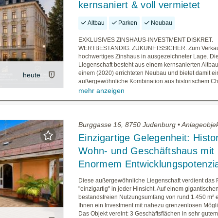
kernsaniert & voll vermietet
Altbau
Parken
Neubau
EXKLUSIVES ZINSHAUS-INVESTMENT DISKRET.
WERTBESTÄNDIG. ZUKUNFTSSICHER. Zum Verkauf 
hochwertiges Zinshaus in ausgezeichneter Lage. Di
Liegenschaft besteht aus einem kernsanierten Altba
einem (2020) errichteten Neubau und bietet damit ei
heute
außergewöhnliche Kombination aus historischem Cha
mehr anzeigen
Burggasse 16, 8750 Judenburg • Anlageobje
Einzigartige Gelegenheit: Histo
Wohn- und Geschäftshaus mit
Enormem Entwicklungspotenzia
Diese außergewöhnliche Liegenschaft verdient das 
"einzigartig" in jeder Hinsicht. Auf einem gigantischen
bestandsfreien Nutzungsumfang von rund 1.450 m² er
Ihnen ein Investment mit nahezu grenzenlosen Mögli
Das Objekt vereint: 3 Geschäftsflächen in sehr gute