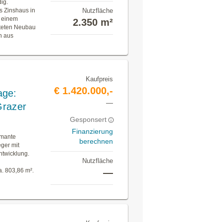
ig.
s Zinshaus in
Nutzfläche
s einem
2.350 m²
hteten Neubau
n aus
Kaufpreis
€ 1.420.000,-
age:
—
Grazer
Gesponsert
Finanzierung
rmante
berechnen
eger mit
ntwicklung.
Nutzfläche
. 803,86 m².
—