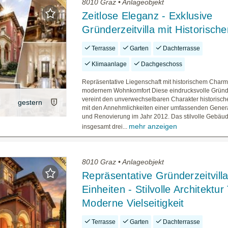
8010 Graz • Anlageobjekt
Zeitlose Eleganz - Exklusive
Gründerzeitvilla mit Historische
Terrasse
Garten
Dachterrasse
Klimaanlage
Dachgeschoss
Repräsentative Liegenschaft mit historischem Char
modernem Wohnkomfort Diese eindrucksvolle Gründe
vereint den unverwechselbaren Charakter historische
gestern
mit den Annehmlichkeiten einer umfassenden Gener
und Renovierung im Jahr 2012. Das stilvolle Gebäud
mehr anzeigen
insgesamt drei...
8010 Graz • Anlageobjekt
Repräsentative Gründerzeitvilla
Einheiten - Stilvolle Architektur T
Moderne Vielseitigkeit
Terrasse
Garten
Dachterrasse