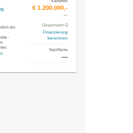
Kaufpreis
€ 1.200.000,-
es
—
Gesponsert
rdlich des
Finanzierung
raße -
berechnen
em
rtes
Nutzfläche
en
—