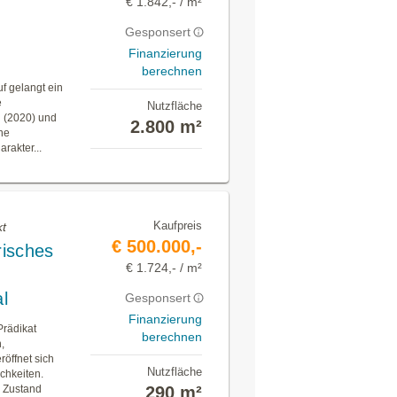
€ 1.842,- / m²
Gesponsert
Finanzierung
berechnen
gelangt ein
e
Nutzfläche
u (2020) und
2.800 m²
ne
rakter...
Kaufpreis
kt
€ 500.000,-
risches
€ 1.724,- / m²
l
Gesponsert
Finanzierung
Prädikat
berechnen
,
öffnet sich
Nutzfläche
chkeiten.
m Zustand
290 m²