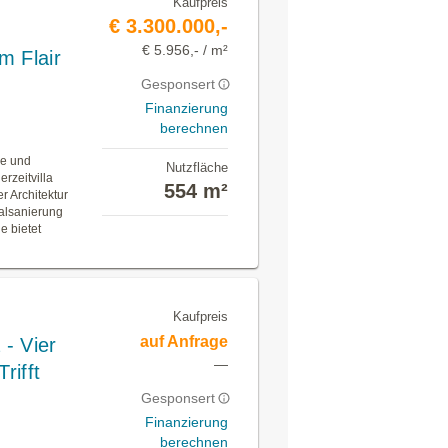
Kaufpreis
€ 3.300.000,-
€ 5.956,- / m²
m Flair
Gesponsert
Finanzierung
berechnen
me und
Nutzfläche
rzeitvilla
554 m²
r Architektur
alsanierung
e bietet
Kaufpreis
auf Anfrage
 - Vier
—
rifft
Gesponsert
Finanzierung
berechnen