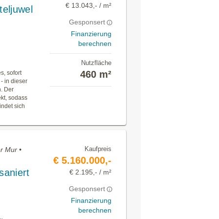
€ 13.043,- / m²
teljuwel
Gesponsert
Finanzierung
berechnen
Nutzfläche
460 m²
, sofort
- in dieser
n. Der
kt, sodass
indet sich
Kaufpreis
r Mur •
€ 5.160.000,-
saniert
€ 2.195,- / m²
Gesponsert
Finanzierung
berechnen