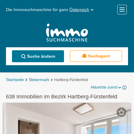
Die Immosuchmaschine für ganz
Österreich
Mobile
Menü
Suchagent
Suche ändern
Startseite
Steiermark
Hartberg-Fürstenfeld
Aktuellste zuerst
638 Immobilien im Bezirk Hartberg-Fürstenfeld