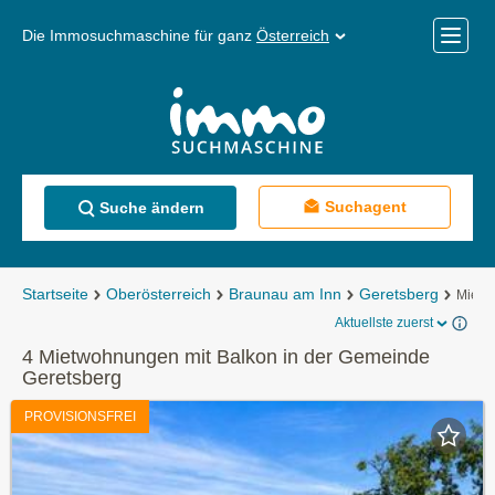
Die Immosuchmaschine für ganz
Österreich
Mobile
Menü
Suchagent
Suche ändern
Startseite
Oberösterreich
Braunau am Inn
Geretsberg
Mietw
Aktuellste zuerst
4 Mietwohnungen mit Balkon in der Gemeinde
Geretsberg
PROVISIONSFREI