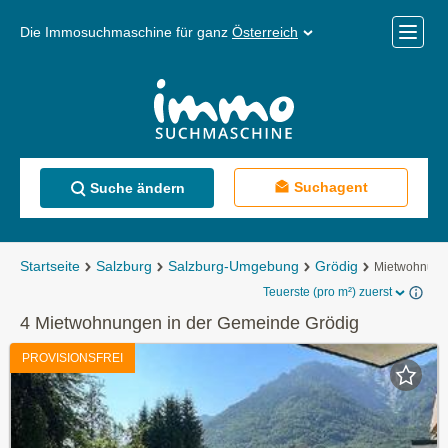
Die Immosuchmaschine für ganz
Österreich
Mobile
Menü
Suchagent
Suche ändern
Startseite
Salzburg
Salzburg-Umgebung
Grödig
Mietwohnun
Teuerste (pro m²) zuerst
4 Mietwohnungen in der Gemeinde Grödig
PROVISIONSFREI