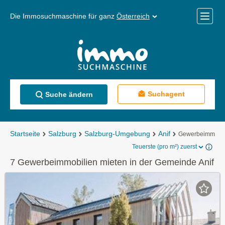
Die Immosuchmaschine für ganz
Österreich
Mobile
Menü
Suchagent
Suche ändern
Startseite
Salzburg
Salzburg-Umgebung
Anif
Gewerbeimmobil
Teuerste (pro m²) zuerst
7 Gewerbeimmobilien mieten in der Gemeinde Anif