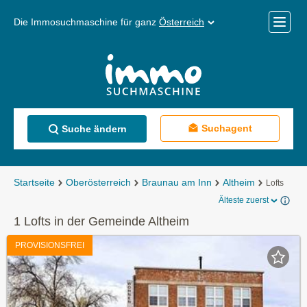
Die Immosuchmaschine für ganz
Österreich
Mobile
Menü
Suchagent
Suche ändern
Startseite
Oberösterreich
Braunau am Inn
Altheim
Lofts
Älteste zuerst
1 Lofts in der Gemeinde Altheim
PROVISIONSFREI