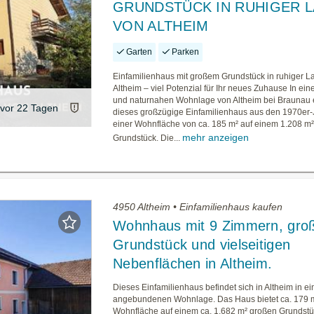
GRUNDSTÜCK IN RUHIGER 
VON ALTHEIM
Garten
Parken
Einfamilienhaus mit großem Grundstück in ruhiger L
Altheim – viel Potenzial für Ihr neues Zuhause In ein
und naturnahen Wohnlage von Altheim bei Braunau e
vor 22 Tagen
dieses großzügige Einfamilienhaus aus den 1970er-
einer Wohnfläche von ca. 185 m² auf einem 1.208 m
mehr anzeigen
Grundstück. Die...
4950 Altheim • Einfamilienhaus kaufen
Wohnhaus mit 9 Zimmern, gr
Grundstück und vielseitigen
Nebenflächen in Altheim.
Dieses Einfamilienhaus befindet sich in Altheim in ei
angebundenen Wohnlage. Das Haus bietet ca. 179 
Wohnfläche auf einem ca. 1.682 m² großen Grundst