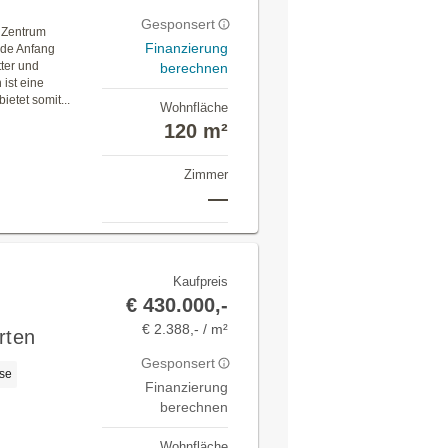
Gesponsert
m Zentrum
Finanzierung
urde Anfang
tter und
berechnen
ist eine
etet somit...
Wohnfläche
120 m²
Zimmer
—
Kaufpreis
€ 430.000,-
€ 2.388,- / m²
rten
Gesponsert
se
Finanzierung
berechnen
Wohnfläche