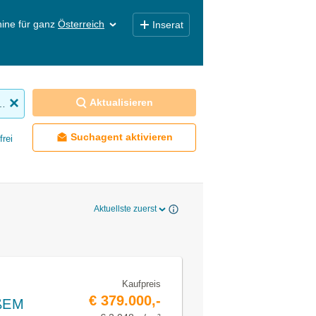
ine für ganz
Österreich
Inserat
Aktualisieren
nhaus zu kaufen
Suchagent aktivieren
frei
Aktuellste zuerst
Kaufpreis
€ 379.000,-
ßEM