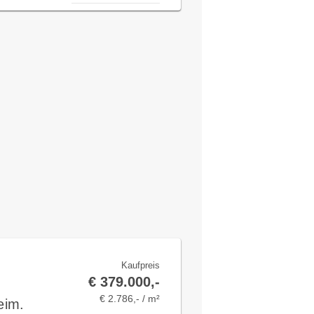
Kaufpreis
€ 379.000,-
€ 2.786,- / m²
eim.