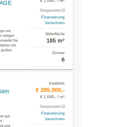
€ 2.048,- / m²
LAGE
Gesponsert
Finanzierung
berechnen
age von
Wohnfläche
er ruhigen
185 m²
rwartet Sie
Jahren mit
² großen
Zimmer
6
Kaufpreis
€ 295.000,-
oßem
€ 1.648,- / m²
Gesponsert
Finanzierung
ner gut
berechnen
m²
ück und