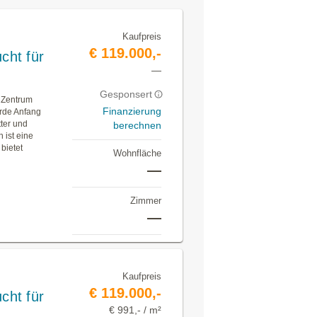
Kaufpreis
€ 119.000,-
cht für
—
Gesponsert
m Zentrum
Finanzierung
urde Anfang
tter und
berechnen
 ist eine
bietet
Wohnfläche
—
Zimmer
—
Kaufpreis
€ 119.000,-
cht für
€ 991,- / m²