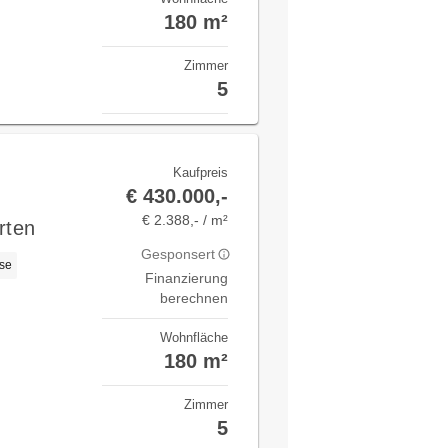
180 m²
Zimmer
5
Kaufpreis
€ 430.000,-
€ 2.388,- / m²
rten
Gesponsert
se
Finanzierung
berechnen
Wohnfläche
180 m²
Zimmer
5