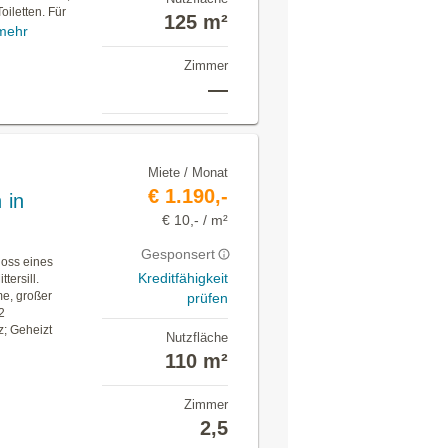
iletten. Für
125 m²
mehr
Zimmer
—
Miete / Monat
€ 1.190,-
 in
€ 10,- / m²
Gesponsert
hoss eines
Kreditfähigkeit
ersill.
me, großer
prüfen
2
z; Geheizt
Nutzfläche
110 m²
Zimmer
2,5