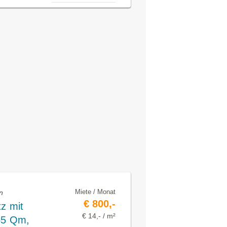
Miete / Monat
n
€ 800,-
z mit
€ 14,- / m²
55 Qm,