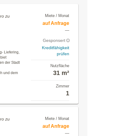
Miete / Monat
ro zu
auf Anfrage
e
—
Gesponsert
Kreditfähigkeit
g- Liefering,
prüfen
biet
ten der Stadt
Nutzfläche
31 m²
ch und dem
Zimmer
1
Miete / Monat
ro zu
auf Anfrage
e
—