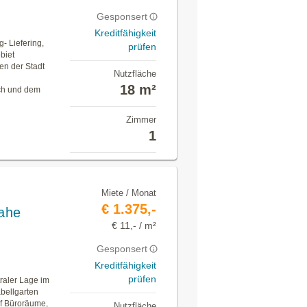
Gesponsert
Kreditfähigkeit
g- Liefering,
prüfen
biet
ten der Stadt
Nutzfläche
18 m²
ch und dem
Zimmer
1
Miete / Monat
€ 1.375,-
nahe
€ 11,- / m²
Gesponsert
Kreditfähigkeit
prüfen
traler Lage im
bellgarten
ünf Büroräume,
Nutzfläche