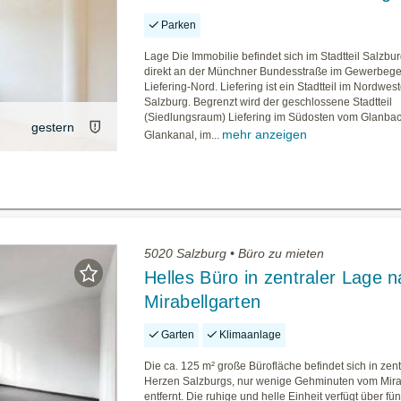
Parken
Lage Die Immobilie befindet sich im Stadtteil Salzbur
direkt an der Münchner Bundesstraße im Gewerbege
Liefering-Nord. Liefering ist ein Stadtteil im Nordwes
Salzburg. Begrenzt wird der geschlossene Stadtteil
(Siedlungsraum) Liefering im Südosten vom Glanba
gestern
mehr anzeigen
Glankanal, im...
5020 Salzburg • Büro zu mieten
Helles Büro in zentraler Lage 
Mirabellgarten
Garten
Klimaanlage
Die ca. 125 m² große Bürofläche befindet sich in zen
Herzen Salzburgs, nur wenige Gehminuten vom Mira
entfernt. Die ruhige und helle Einheit verfügt über f