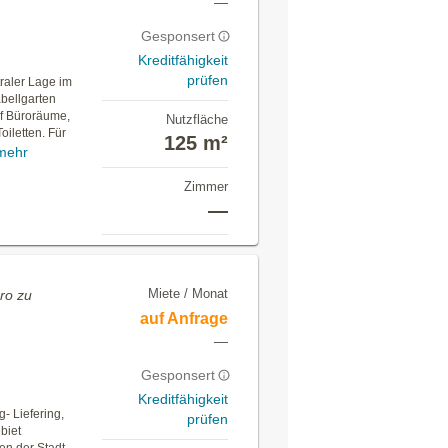
—
Gesponsert
Kreditfähigkeit
prüfen
traler Lage im
bellgarten
ünf Büroräume,
Nutzfläche
iletten. Für
125 m²
mehr
Zimmer
—
Miete / Monat
ro zu
auf Anfrage
e
—
Gesponsert
Kreditfähigkeit
g- Liefering,
prüfen
biet