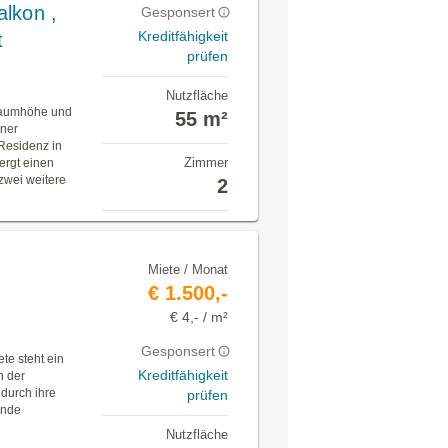
lkon ,
Gesponsert
Kreditfähigkeit
t
prüfen
Nutzfläche
 Raumhöhe und
55 m²
iner
Residenz in
Zimmer
ergt einen
wei weitere
2
Miete / Monat
€ 1.500,-
€ 4,- / m²
Gesponsert
te steht ein
Kreditfähigkeit
n der
durch ihre
prüfen
ende
Nutzfläche