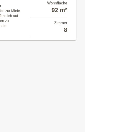
Wohnfläche
r
92 m²
ort zur Miete
en sich auf
uro zu
Zimmer
 ein
8