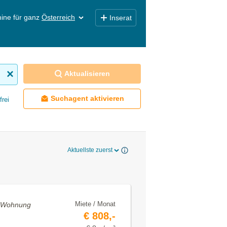
ine für ganz
Österreich
Inserat
Aktualisieren
Suchagent aktivieren
frei
Aktuellste zuerst
Miete / Monat
• Wohnung
€ 808,-