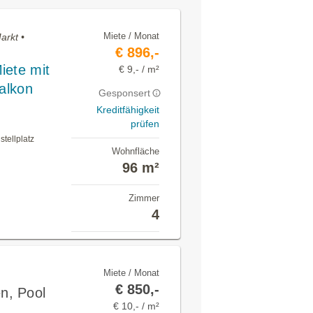
Miete / Monat
arkt •
€ 896,-
iete mit
€ 9,- / m²
Balkon
Gesponsert
Kreditfähigkeit
prüfen
tellplatz
Wohnfläche
96 m²
Zimmer
4
Miete / Monat
€ 850,-
n, Pool
€ 10,- / m²