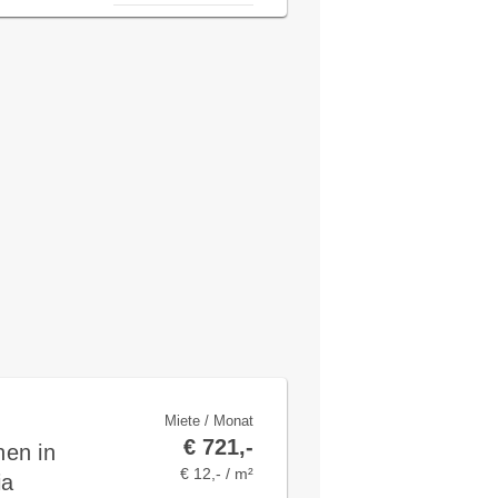
Miete / Monat
€ 721,-
en in
€ 12,- / m²
ia