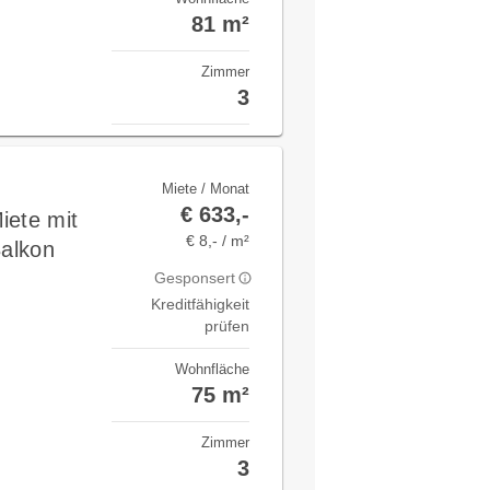
81 m²
Zimmer
3
Miete / Monat
€ 633,-
iete mit
€ 8,- / m²
Balkon
Gesponsert
Kreditfähigkeit
prüfen
Wohnfläche
75 m²
Zimmer
3