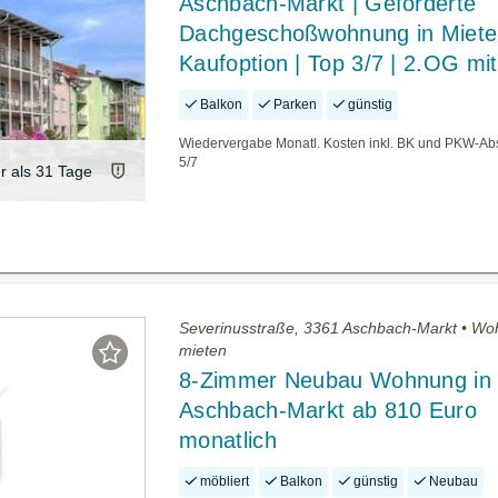
Aschbach-Markt | Geförderte
Dachgeschoßwohnung in Miete
Kaufoption | Top 3/7 | 2.OG mi
Balkon
Parken
günstig
Wiedervergabe Monatl. Kosten inkl. BK und PKW-Abs
5/7
er als 31 Tage
Severinusstraße, 3361 Aschbach-Markt • W
mieten
8-Zimmer Neubau Wohnung in
Aschbach-Markt ab 810 Euro
monatlich
möbliert
Balkon
günstig
Neubau