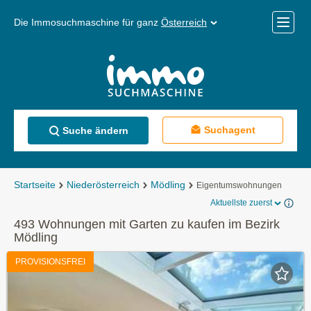
Die Immosuchmaschine für ganz
Österreich
Mobile
Menü
Suchagent
Suche ändern
Startseite
Niederösterreich
Mödling
Eigentumswohnungen
Aktuellste zuerst
493 Wohnungen mit Garten zu kaufen im Bezirk
Mödling
PROVISIONSFREI