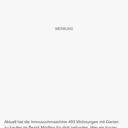
Aktuell hat die Immosuchmaschine 493 Wohnungen mit Garten
zu kaufen im Bezirk Mödling für dich gefunden. Hier ein kurzer