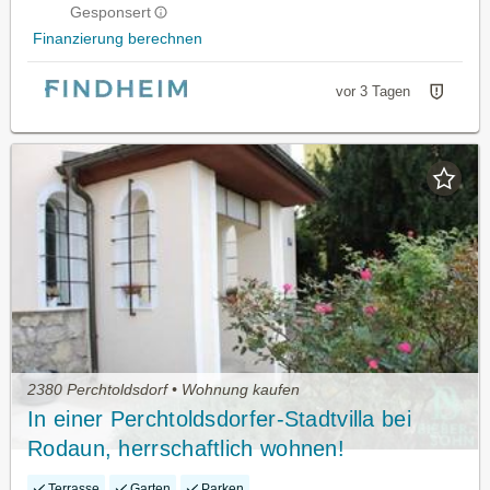
Gesponsert
Finanzierung berechnen
vor 3 Tagen
2380 Perchtoldsdorf • Wohnung kaufen
In einer Perchtoldsdorfer-Stadtvilla bei
Rodaun, herrschaftlich wohnen!
Terrasse
Garten
Parken