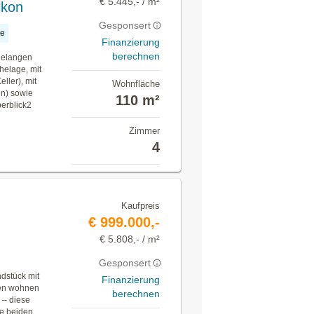
€ 5.445,- / m²
lkon
Gesponsert
ge
Finanzierung
berechnen
gelangen
helage, mit
ller), mit
Wohnfläche
on) sowie
110 m²
berblick2
Zimmer
4
Kaufpreis
€ 999.000,-
€ 5.808,- / m²
Gesponsert
dstück mit
Finanzierung
nen wohnen
berechnen
 – diese
se beiden