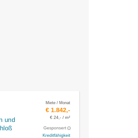
Miete / Monat
€ 1.842,-
€ 24,- / m²
n und
chloß
Gesponsert
Kreditfähigkeit