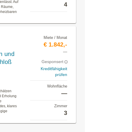
enlässt. Auf
4
e Räume,
eheizbaren
Miete / Monat
€ 1.842,-
—
n und
chloß
Gesponsert
Kreditfähigkeit
prüfen
Wohnfläche
chätzen
—
d Erholung
e
Zimmer
tes, klares
ügige
3