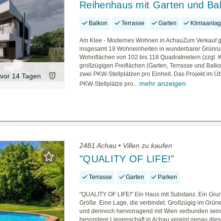
Reihenhaus mit Garten und Ba
Balkon
Terrasse
Garten
Klimaanla
Am Klee - Modernes Wohnen in AchauZum Verkauf 
insgesamt 19 Wohneinheiten in wunderbarer Grünru
Wohnflächen von 102 bis 118 Quadratmetern (zzgl. Ke
großzügigen Freiflächen (Garten, Terrasse und Balk
zwei PKW-Stellplätzen pro Einheit. Das Projekt im Ü
vor 14 Tagen
mehr anzeigen
PKW-Stellplätze pro...
2481 Achau • Villen zu kaufen
"QUALITY OF LIFE!"
Terrasse
Garten
Parken
"QUALITY OF LIFE!" Ein Haus mit Substanz. Ein Grun
Größe. Eine Lage, die verbindet. Großzügig im Grü
und dennoch hervorragend mit Wien verbunden sein
besondere Liegenschaft in Achau vereint genau die