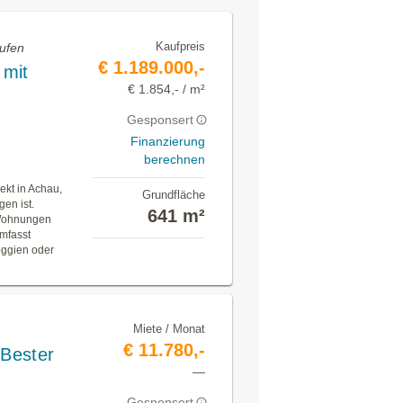
Kaufpreis
ufen
€ 1.189.000,-
 mit
€ 1.854,- / m²
Gesponsert
Finanzierung
berechnen
ekt in Achau,
Grundfläche
en ist.
641 m²
 Wohnungen
mfasst
oggien oder
Miete / Monat
€ 11.780,-
 Bester
—
Gesponsert