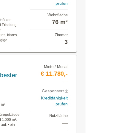
prüfen
Wohnfläche
chätzen
76 m²
d Erholung
e
Zimmer
tes, klares
ügige
3
Miete / Monat
€ 11.780,-
 bester
—
Gesponsert
Kreditfähigkeit
prüfen
 m²
 Bürogebäude
Nutzfläche
t 1.000 m².
—
auf: • ein