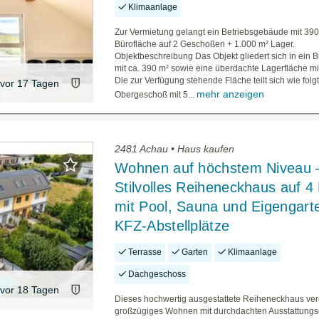
Klimaanlage
Zur Vermietung gelangt ein Betriebsgebäude mit 390
Bürofläche auf 2 Geschoßen + 1.000 m² Lager.
Objektbeschreibung Das Objekt gliedert sich in ein
mit ca. 390 m² sowie eine überdachte Lagerfläche mit
Die zur Verfügung stehende Fläche teilt sich wie folgt 
vor 17 Tagen
mehr anzeigen
Obergeschoß mit 5...
2481 Achau • Haus kaufen
Wohnen auf höchstem Niveau 
Stilvolles Reiheneckhaus auf 4
mit Pool, Sauna und Eigengarte
KFZ-Abstellplätze
Terrasse
Garten
Klimaanlage
Dachgeschoss
vor 18 Tagen
Dieses hochwertig ausgestattete Reiheneckhaus ver
großzügiges Wohnen mit durchdachten Ausstattungs