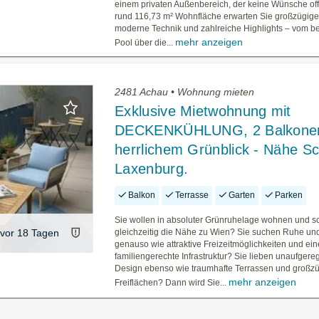
einem privaten Außenbereich, der keine Wünsche off
rund 116,73 m² Wohnfläche erwarten Sie großzügig
moderne Technik und zahlreiche Highlights – vom b
mehr anzeigen
Pool über die...
2481 Achau • Wohnung mieten
Exklusive Mietwohnung mit
DECKENKÜHLUNG, 2 Balkone
herrlichem Grünblick - Nähe S
Laxenburg.
Balkon
Terrasse
Garten
Parken
Sie wollen in absoluter Grünruhelage wohnen und s
vor 18 Tagen
gleichzeitig die Nähe zu Wien? Sie suchen Ruhe un
genauso wie attraktive Freizeitmöglichkeiten und ein
familiengerechte Infrastruktur? Sie lieben unaufgereg
Design ebenso wie traumhafte Terrassen und großz
mehr anzeigen
Freiflächen? Dann wird Sie...