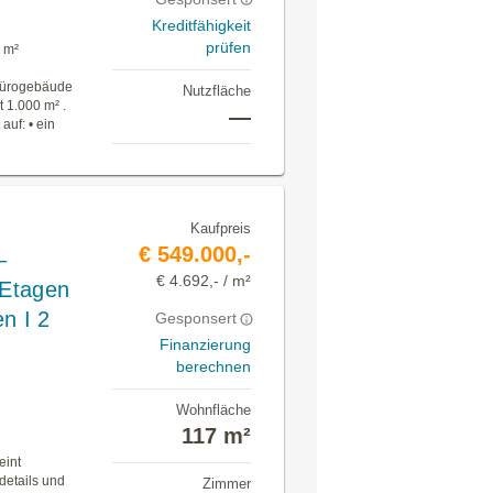
Kreditfähigkeit
prüfen
 m²
 Bürogebäude
Nutzfläche
 1.000 m² .
—
auf: • ein
Kaufpreis
€ 549.000,-
–
€ 4.692,- / m²
 Etagen
n I 2
Gesponsert
Finanzierung
berechnen
Wohnfläche
117 m²
eint
details und
Zimmer