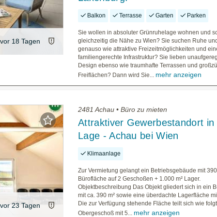
Balkon
Terrasse
Garten
Parken
Sie wollen in absoluter Grünruhelage wohnen und s
vor 18 Tagen
gleichzeitig die Nähe zu Wien? Sie suchen Ruhe un
genauso wie attraktive Freizeitmöglichkeiten und ein
familiengerechte Infrastruktur? Sie lieben unaufgereg
Design ebenso wie traumhafte Terrassen und großz
mehr anzeigen
Freiflächen? Dann wird Sie...
2481 Achau • Büro zu mieten
Attraktiver Gewerbestandort in
Lage - Achau bei Wien
Klimaanlage
Zur Vermietung gelangt ein Betriebsgebäude mit 390
Bürofläche auf 2 Geschoßen + 1.000 m² Lager.
Objektbeschreibung Das Objekt gliedert sich in ein
mit ca. 390 m² sowie eine überdachte Lagerfläche mi
Die zur Verfügung stehende Fläche teilt sich wie folgt 
vor 23 Tagen
mehr anzeigen
Obergeschoß mit 5...